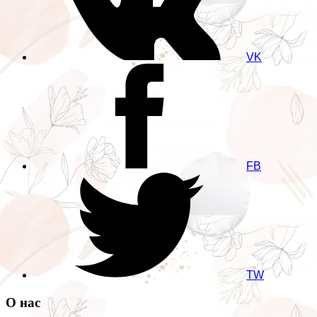
VK
FB
TW
О нас