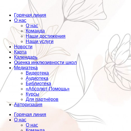
Горячая линия
О нас
О нас
Команда
Наши достижения
Наши услуги
Новости
Карта
Календарь
Оценка инклюзивности школ
Медиатека
Видеотека
Аудиотека
Библиотека
«Абсолют-Помощь»
Курсы
Для партнёров
Авторизация
Горячая линия
О нас
О нас
Команда