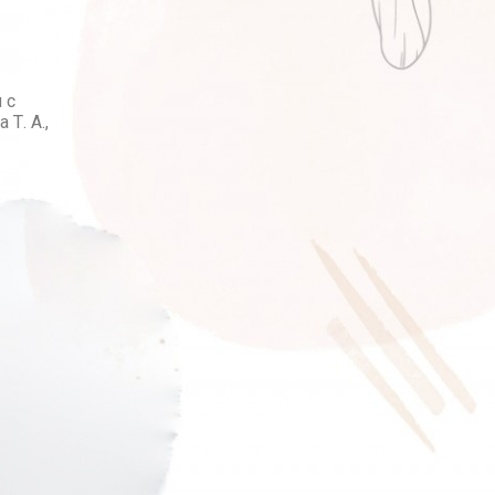
 с
Т. А.,