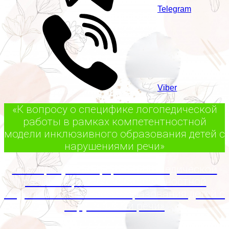
Telegram
Viber
«К вопросу о специфике логопедической
работы в рамках компетентностной
модели инклюзивного образования детей с
нарушениями речи»
«К вопросу о специфике логопедической
работы в рамках компетентностной
модели инклюзивного образования детей с
нарушениями речи»