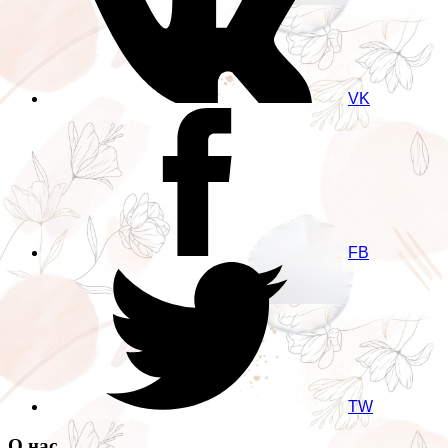
VK
FB
TW
О нас