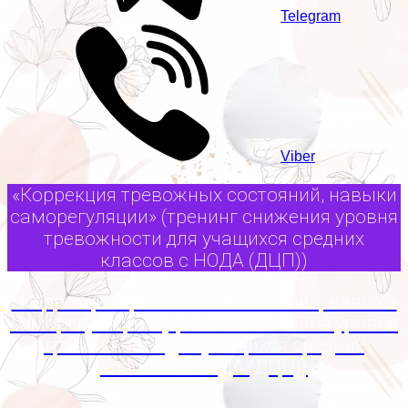
Telegram
Viber
«Коррекция тревожных состояний, навыки
саморегуляции» (тренинг снижения уровня
тревожности для учащихся средних
классов с НОДА (ДЦП))
«Коррекция тревожных состояний, навыки
саморегуляции» (тренинг снижения уровня
тревожности для учащихся средних
классов с НОДА (ДЦП))