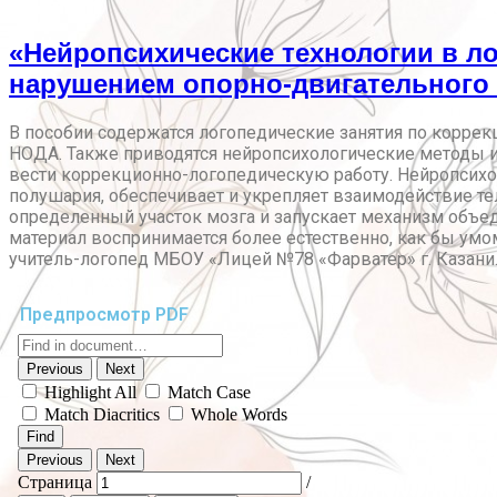
«Нейропсихические технологии в ло
нарушением опорно-двигательного 
В пособии содержатся логопедические занятия по коррек
НОДА. Также приводятся нейропсихологические методы 
вести коррекционно-логопедическую работу. Нейропсихол
полушария, обеспечивает и укрепляет взаимодействие те
определенный участок мозга и запускает механизм объе
материал воспринимается более естественно, как бы умом 
учитель-логопед МБОУ «Лицей №78 «Фарватер» г. Казани
Предпросмотр PDF