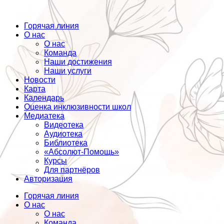
Горячая линия
О нас
О нас
Команда
Наши достижения
Наши услуги
Новости
Карта
Календарь
Оценка инклюзивности школ
Медиатека
Видеотека
Аудиотека
Библиотека
«Абсолют-Помощь»
Курсы
Для партнёров
Авторизация
Горячая линия
О нас
О нас
Команда