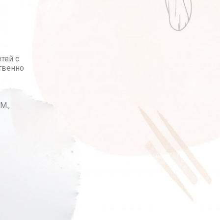
тей с
твенно
М.,