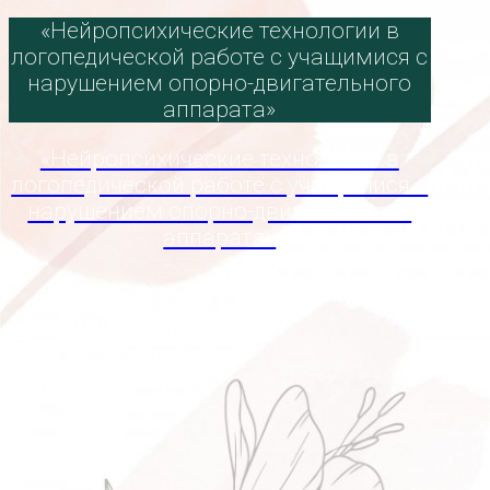
«Нейропсихические технологии в
логопедической работе с учащимися с
нарушением опорно-двигательного
аппарата»
«Нейропсихические технологии в
логопедической работе с учащимися с
нарушением опорно-двигательного
аппарата»