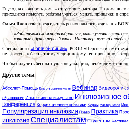
Еще одна сложность дома – отсутствие тьютора. На домашнем 
приходится помогать ребятам учиться, менять привычки и спра
Ольга Яковлева
, председатель регионального отделения ВОРД
«Родителям сложно разобраться, какие условия есть для
которые идут в первый класс. Например, нужно определи
Специалисты
«Горячей линии»
РООИ «Перспектива» ответят н
нет доступа к бесплатному медицинскому тестированию, котор
Чтобы получить бесплатную консультацию, необходимо запол
Другие темы
Вебинар
Видеоролик
Абсолют-Помощь
Благотворительность
В
Инклюзивное о
Инклюзивное искусство
образование
Конференция
Коррекционные практики
Курсы
Мастер-класс
Меж
Популяризация инклюзии
Практика
Про
Право
Специалистам
инклюзия
Студентам
Фестивал