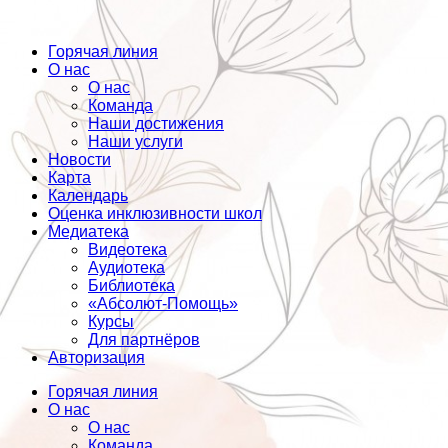
Горячая линия
О нас
О нас
Команда
Наши достижения
Наши услуги
Новости
Карта
Календарь
Оценка инклюзивности школ
Медиатека
Видеотека
Аудиотека
Библиотека
«Абсолют-Помощь»
Курсы
Для партнёров
Авторизация
Горячая линия
О нас
О нас
Команда