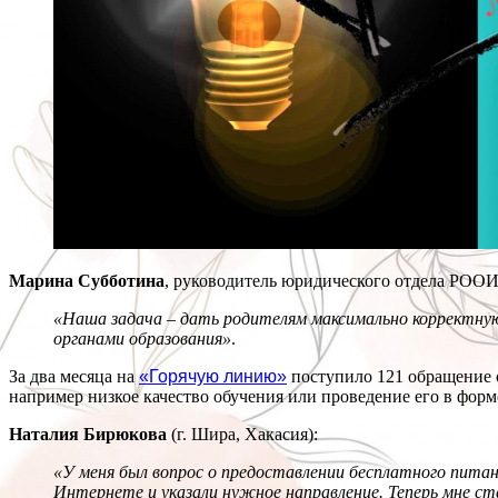
Марина Субботина
, руководитель юридического отдела РООИ
«Наша задача – дать родителям максимально корректну
органами образования»
.
За два месяца на
«Горячую линию»
поступило 121 обращение о
например низкое качество обучения или проведение его в форм
Наталия Бирюкова
(г. Шира, Хакасия):
«У меня был вопрос о предоставлении бесплатного питан
Интернете и указали нужное направление. Теперь мне ст