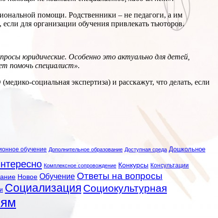
сиональной помощи. Родственники – не педагоги, а им
 если для организации обучения привлекать тьюторов.
опросы юридические. Особенно это актуально для детей,
ет помочь специалист».
едико-социальная экспертиза) и расскажут, что делать, если
ионное обучение
Дошкольное
Дополнительное образование
Доступная среда
нтересно
Конкурсы
Консультации
Комплексное сопровождение
Ответы на вопросы
Обучение
вание
Новое
Социализация
Социокультурная
и
лям