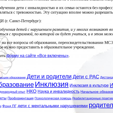
обучении дети с инвалидностью и их семьи остаются без профес
вляться с тревожностью. Эту ситуацию вполне можно разрешить,
И (г. Санкт-Петербург):
 обучения детей с нарушением развития, и у многих возникают в
ться с программой, по которой он будет учиться, и в этом мож
а все вопросы об образовании, переосвидетельствовании МСЭ (м
ое нужно предоставить в образовательное учреждение.
нить
форму на сайте «Все включены»
.
Дети и родители
Дети с РАС
Дистанц
ысшее образование
Инклюзия
бразование
И
Инклюзия в культуре
НКО
Наука и инвалидность
Начальное образо
дународный опыт
екты
Профориентация
Психологическая помощь
Реабилитационные практик
родите
дети с ментальными нарушениями
и
Фонд ПГ