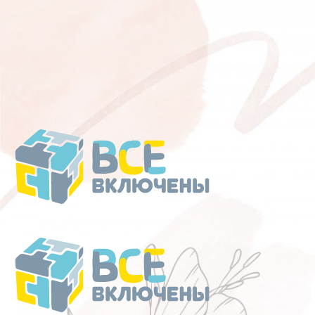
Перейти
к
содержанию