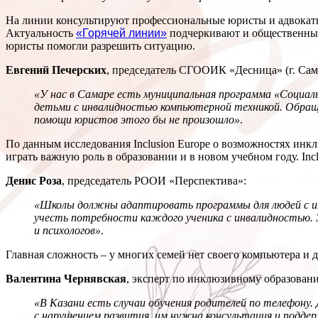
На линии консультируют профессиональные юристы и адвокаты
Актуальность
«Горячей линии»
подчеркивают и общественные 
юристы помогли разрешить ситуацию.
Евгений Печерских
, председатель СГООИК «Десница» (г. Сам
«У нас в Самаре есть муниципальная программа «Социаль
детьми с инвалидностью компьютерной техникой. Обращен
помощи юристов этого бы не произошло»
.
По данным исследования Inclusion Europe о возможностях ин
играть важную роль в образовании и в новом учебном году. In
Денис Роза
, председатель РООИ «Перспектива»:
«Школы должны адаптировать программы для людей с инв
учесть потребности каждого ученика с инвалидностью. Э
и психологов»
.
Главная сложность – у многих семей нет своего компьютера и 
Валентина Чернявская
, эксперт по инклюзивному образованию
«В Казани есть случаи обучения родителей по телефону.
с нарушением развития, им нужна консультация и поддер