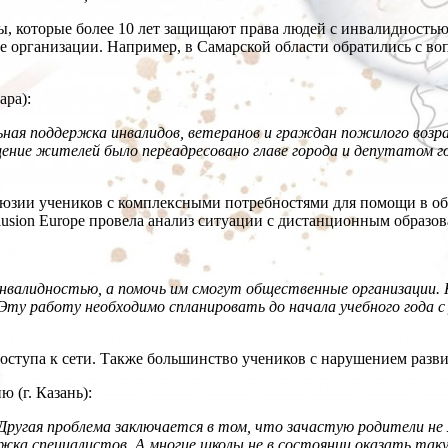
, которые более 10 лет защищают права людей с инвалидностью
организации. Например, в Самарской области обратились с вопр
ара):
ная поддержка инвалидов, ветеранов и граждан пожилого возра
ие жителей было переадресовано главе города и депутатом гор
клюзии учеников с комплексными потребностями для помощи в о
clusion Europe провела анализ ситуации с дистанционным образ
алидностью, а помочь им смогут общественные организации. К
ту работу необходимо спланировать до начала учебного года с
доступа к сети. Также большинство учеников с нарушением разви
 (г. Казань):
 Другая проблема заключается в том, что зачастую родители не 
жка специалистов. А многие школы не в состоянии оказать так