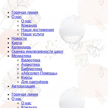
Горячая линия
О нас
О нас
Команда
Наши достижения
Наши услуги
Новости
Карта
Календарь
Оценка инклюзивности школ
Медиатека
Видеотека
Аудиотека
Библиотека
«Абсолют-Помощь»
Курсы
Для партнёров
Авторизация
Горячая линия
О нас
О нас
Команда