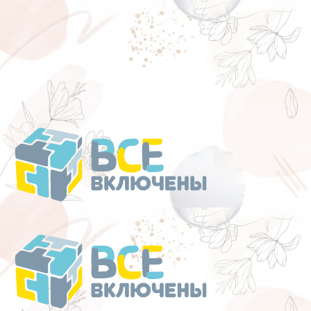
Перейти
к
содержанию