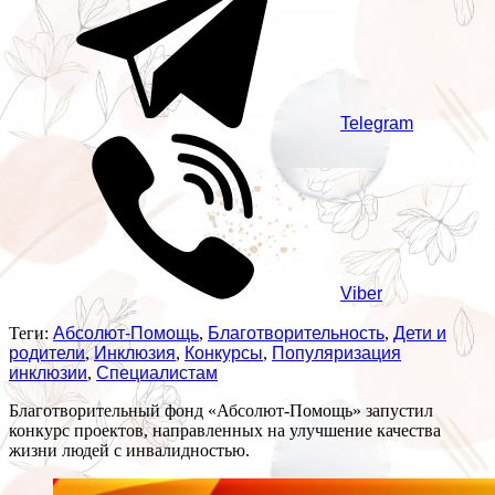
Telegram
Viber
Теги:
Абсолют-Помощь
,
Благотворительность
,
Дети и
родители
,
Инклюзия
,
Конкурсы
,
Популяризация
инклюзии
,
Специалистам
Благотворительный фонд «Абсолют-Помощь» запустил
конкурс проектов, направленных на улучшение качества
жизни людей с инвалидностью.