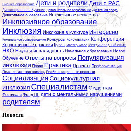
Дети и родители
Дети с РАС
Высшее образование
Дистанционное обучение
Дополнительное образование
Доступная среда
Инклюзивное искусство
Дошкольное образование
Инклюзивное образование
Инклюзия
Интересно
Инклюзия в культуре
Конференция
Конкурсы
Консультации
Комплексное сопровождение
Коррекционные практики
Курсы
Мастер-класс
Международный опыт
НКО
Наука и инвалидность
Начальное образование
Новое
Популяризация
Ответы на вопросы
Обучение
инклюзии
Практика
Проекты
Профориентация
Право
Психологическая помощь
Реабилитационные практики
Социализация
Социокультурная
Специалистам
инклюзия
Студентам
дети с ментальными нарушениями
Фестивали
Фонд ПГ
родителям
Новости