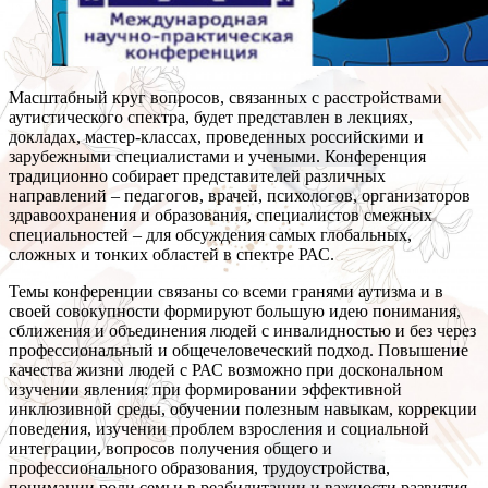
Масштабный круг вопросов, связанных с расстройствами
аутистического спектра, будет представлен в лекциях,
докладах, мастер-классах, проведенных российскими и
зарубежными специалистами и учеными. Конференция
традиционно собирает представителей различных
направлений – педагогов, врачей, психологов, организаторов
здравоохранения и образования, специалистов смежных
специальностей – для обсуждения самых глобальных,
сложных и тонких областей в спектре РАС.
Темы конференции связаны со всеми гранями аутизма и в
своей совокупности формируют большую идею понимания,
сближения и объединения людей с инвалидностью и без через
профессиональный и общечеловеческий подход. Повышение
качества жизни людей с РАС возможно при доскональном
изучении явления: при формировании эффективной
инклюзивной среды, обучении полезным навыкам, коррекции
поведения, изучении проблем взросления и социальной
интеграции, вопросов получения общего и
профессионального образования, трудоустройства,
понимании роли семьи в реабилитации и важности развития