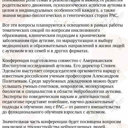
родительского движения, психологических аспектов аутизма в
целом и индивидуальных особенностей каждого, а также
знания медико-биологических и генетических сторон РАС.
Все эти вопросы планируются к освещению в рамках работы
тематических секций по вопросам инклюзивного
образования, клиническим подходам к хроническим
заболеваниям при аутизме, по маршрутизации и выбору
медицинских и образовательных направлений в жизни людей
с аутизмом и их семей и в других форматах.
Конференция подготовлена совместно с Американским
Институтом исследований аутизма. Его директор Стивен
Эдельсон выступает сопредседателем оргкомитета наряду с
известным российским ученым профессором Александром
Полетаевым. Среди зарубежных докладчиков можно будет
услышать ученых-генетиков, неврологов, молекулярных
биологов и специалистов в области нейробиологии аутизма.
Эксперты по поведенческим наукам и деятельностной
педагогике представят новейшие, научно-доказательные
подходы к обучению лиц с РАС – от раннего вмешательства
до функционального обучения взрослых с аутизмом.
Значительная часть конференции будет посвящена вопросам
инклюзии и трудоустройства нейроотличных людей.