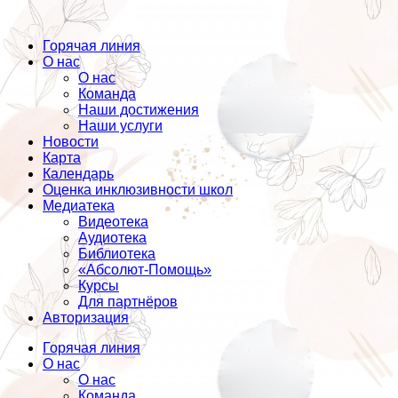
Горячая линия
О нас
О нас
Команда
Наши достижения
Наши услуги
Новости
Карта
Календарь
Оценка инклюзивности школ
Медиатека
Видеотека
Аудиотека
Библиотека
«Абсолют-Помощь»
Курсы
Для партнёров
Авторизация
Горячая линия
О нас
О нас
Команда