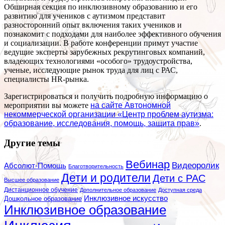
Обширная секция по инклюзивному образованию и его
развитию для учеников с аутизмом представит
разносторонний опыт включения таких учеников и
познакомит с подходами для наиболее эффективного обучения
и социализации. В работе конференции примут участие
ведущие эксперты зарубежных рекрутинговых компаний,
владеющих технологиями «особого» трудоустройства,
ученые, исследующие рынок труда для лиц с РАС,
специалисты HR-рынка.
Зарегистрироваться и получить подробную информацию о
мероприятии вы можете
на сайте Автономной
некоммерческой организации «Центр проблем аутизма:
образование, исследования, помощь, защита прав»
.
Другие темы
Вебинар
Видеоролик
Абсолют-Помощь
Благотворительность
Дети и родители
Дети с РАС
Высшее образование
Дистанционное обучение
Дополнительное образование
Доступная среда
Инклюзивное искусство
Дошкольное образование
Инклюзивное образование