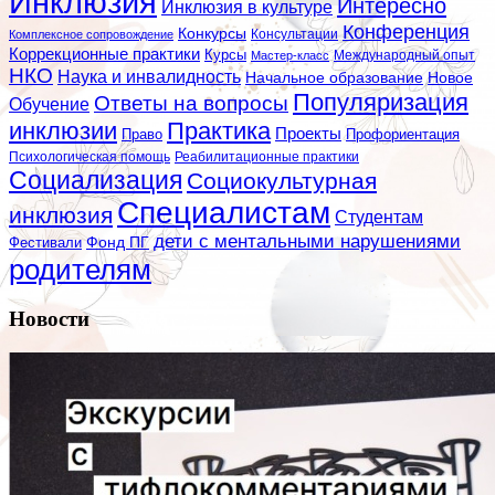
Инклюзия
Интересно
Инклюзия в культуре
Конференция
Конкурсы
Консультации
Комплексное сопровождение
Коррекционные практики
Курсы
Мастер-класс
Международный опыт
НКО
Наука и инвалидность
Начальное образование
Новое
Популяризация
Ответы на вопросы
Обучение
инклюзии
Практика
Проекты
Профориентация
Право
Психологическая помощь
Реабилитационные практики
Социализация
Социокультурная
Специалистам
инклюзия
Студентам
дети с ментальными нарушениями
Фестивали
Фонд ПГ
родителям
Новости