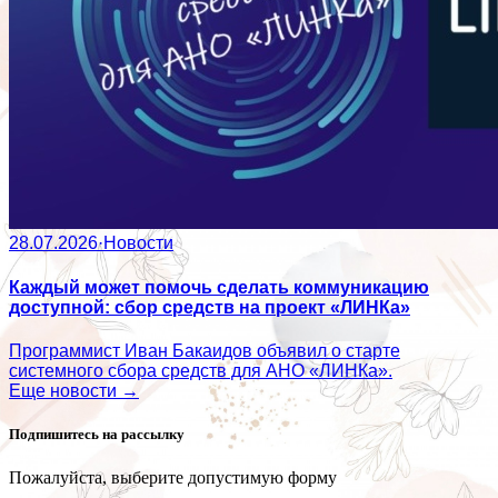
28.07.2026
·
Новости
Каждый может помочь сделать коммуникацию
доступной: сбор средств на проект «ЛИНКа»
Программист Иван Бакаидов объявил о старте
системного сбора средств для АНО «ЛИНКа».
Еще новости →
Подпишитесь на рассылку
Пожалуйста, выберите допустимую форму