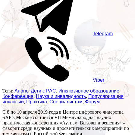
Telegram
Viber
Теги:
Анонс
,
Дети с РАС
,
Инклюзивное образование
,
Конференция
,
Наука и инвалидность
,
Популяризация
инклюзии
,
Практика
,
Специалистам
,
Форум
С 8 по 10 апреля 2019 года в Центре цифрового лидерства
SAP в Москве состоится VII Международная научно-
практическая конференция «Аутизм. Вызовы и решения» –
фаворит среди научных и просветительских мероприятий по
теме аутизма в Российской Федерации.