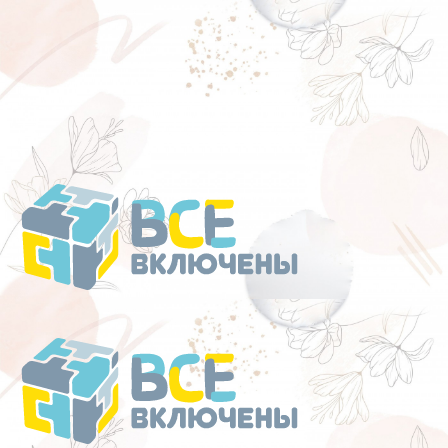
Перейти
к
содержанию