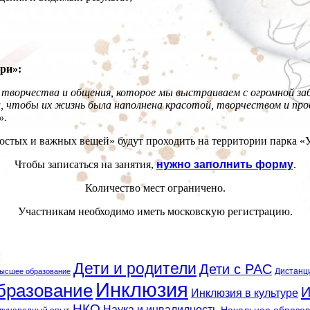
ри»:
 творчества и общения, которое мы выстраиваем с огромной заб
, чтобы их жизнь была наполнена красотой, творчеством и про
».
стых и важных вещей» будут проходить на территории парка «
Чтобы записаться на занятия,
нужно заполнить форму
.
Количество мест ограничено.
Участникам необходимо иметь московскую регистрацию.
Дети и родители
Дети с РАС
Дистанц
ысшее образование
Инклюзия
бразование
И
Инклюзия в культуре
НКО
Наука и инвалидность