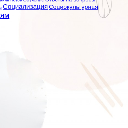
вание
Новое
Социализация
Социокультурная
и
лям