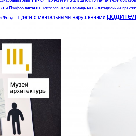
Начальное образо
дународный опыт
екты
Профориентация
Психологическая помощь
Реабилитационные практик
родите
дети с ментальными нарушениями
и
Фонд ПГ