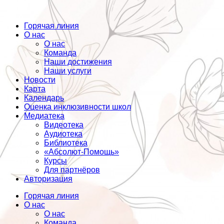
Горячая линия
О нас
О нас
Команда
Наши достижения
Наши услуги
Новости
Карта
Календарь
Оценка инклюзивности школ
Медиатека
Видеотека
Аудиотека
Библиотека
«Абсолют-Помощь»
Курсы
Для партнёров
Авторизация
Горячая линия
О нас
О нас
Команда