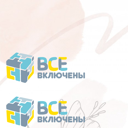
Перейти
к
содержанию