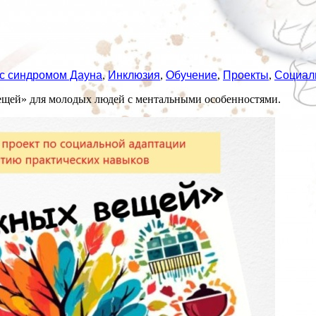
 с синдромом Дауна
,
Инклюзия
,
Обучение
,
Проекты
,
Социал
ещей» для молодых людей с ментальными особенностями.