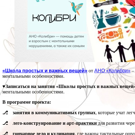
«Школа простых и важных вещей»
от
АНО «Колибри»
–
ментальными особенностями.
♥Записаться на занятия «Школы простых и важных веще
ментальными особенностями.
В программе проекта:
⎇ занятия в коммуникативных группах
, которые учат ле
⎇ лего-конструирование и арт-практики
для развития чере
⎇ гончарное дело и кулинария
, где важны тактильные ощу