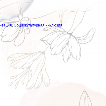
изация
,
Социокультурная инклюзия