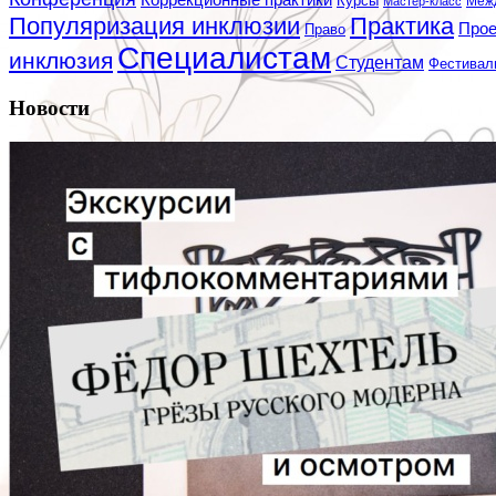
Курсы
Мастер-класс
Меж
Популяризация инклюзии
Практика
Про
Право
Специалистам
инклюзия
Студентам
Фестивал
Новости