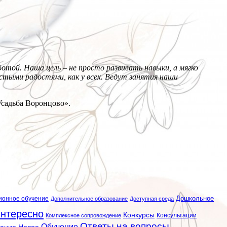
отой. Наша цель – не просто развивать навыки, а мягко
стыми радостями, как у всех. Ведут занятия наши
Усадьба Воронцово».
ионное обучение
Дошкольное
Дополнительное образование
Доступная среда
нтересно
Конкурсы
Консультации
Комплексное сопровождение
Ответы на вопросы
Обучение