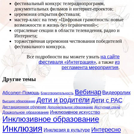
фестивальный конкурс телерадиопрограмм,
документальных фильмов и интернет-проектов;
церемония открытия фестиваля;
мастер-класс на тему «Цифровая грамотность: новые
возможности и жизнь без ограничений»;
отраслевые секции в области телевидения, радио и
Интернета;
торжественная церемония чествования победителей
фестивального конкурса.
Все подробности вы можете узнать
на сайте
фестиваля «Интеграция»
, а также
из
регламента мероприятия
.
Другие темы
Вебинар
Видеоролик
Абсолют-Помощь
Благотворительность
Дети и родители
Дети с РАС
Высшее образование
Дистанционное обучение
Дополнительное образование
Доступная среда
Инклюзивное искусство
Дошкольное образование
Инклюзивное образование
Инклюзия
Интересно
Инклюзия в культуре