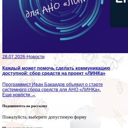
28.07.2026
·
Новости
Каждый может помочь сделать коммуникацию
доступной: сбор средств на проект «ЛИНКа»
Программист Иван Бакаидов объявил о старте
системного сбора средств для АНО «ЛИНКа».
Еще новости →
Подпишитесь на рассылку
Пожалуйста, выберите допустимую форму