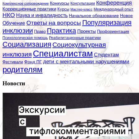
Конференция
Конкурсы
Консультации
Комплексное сопровождение
Коррекционные практики
Курсы
Мастер-класс
Международный опыт
НКО
Наука и инвалидность
Начальное образование
Новое
Популяризация
Ответы на вопросы
Обучение
инклюзии
Практика
Проекты
Профориентация
Право
Психологическая помощь
Реабилитационные практики
Социализация
Социокультурная
Специалистам
инклюзия
Студентам
дети с ментальными нарушениями
Фестивали
Фонд ПГ
родителям
Новости