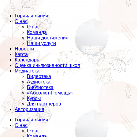
Горячая линия
О нас
О нас
Команда
Наши достижения
Наши услуги
Новости
Карта
Календарь
Оценка инклюзивности школ
Медиатека
Видеотека
Аудиотека
Библиотека
«Абсолют-Помощь»
Курсы
Для партнёров
Авторизация
Горячая линия
О нас
О нас
Команда