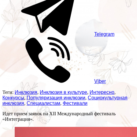
Telegram
Viber
Теги:
Инклюзия
,
Инклюзия в культуре
,
Интересно
,
Конкурсы
,
Популяризация инклюзии
,
Социокультурная
инклюзия
,
Специалистам
,
Фестивали
Идет прием заявок на XII Международный фестиваль
«Интеграция».