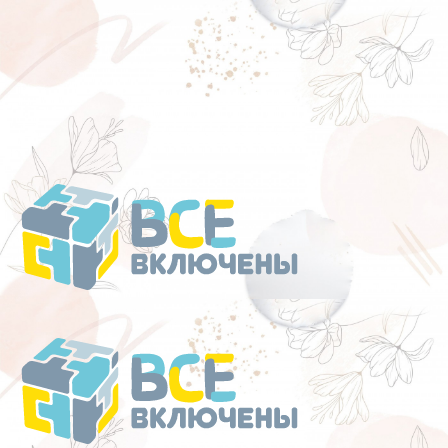
Перейти
к
содержанию