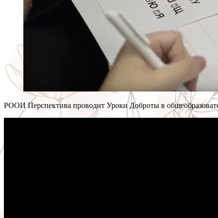
РООИ Перспектива проводит Уроки Доброты в общеобразовател