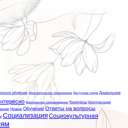
ионное обучение
Дошкольное
Дополнительное образование
Доступная среда
нтересно
Конкурсы
Консультации
Комплексное сопровождение
Ответы на вопросы
Обучение
вание
Новое
Социализация
Социокультурная
и
лям