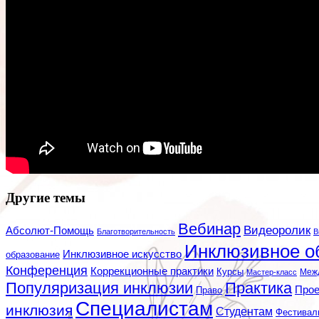
Другие темы
Вебинар
Видеоролик
Абсолют-Помощь
Благотворительность
В
Инклюзивное о
Инклюзивное искусство
образование
Конференция
Коррекционные практики
Курсы
Мастер-класс
Меж
Популяризация инклюзии
Практика
Про
Право
Специалистам
инклюзия
Студентам
Фестивал