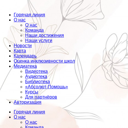
Горячая линия
О нас
О нас
Команда
Наши достижения
Наши услуги
Новости
Карта
Календарь
Оценка инклюзивности школ
Медиатека
Видеотека
Аудиотека
Библиотека
«Абсолют-Помощь»
Курсы
Для партнёров
Авторизация
Горячая линия
О нас
О нас
Команда