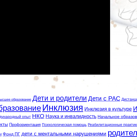
Дети и родители
Дети с РАС
Дистанц
ысшее образование
Инклюзия
бразование
И
Инклюзия в культуре
НКО
Наука и инвалидность
Начальное образо
дународный опыт
екты
Профориентация
Психологическая помощь
Реабилитационные практик
родите
дети с ментальными нарушениями
и
Фонд ПГ