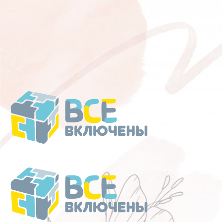
Перейти
к
содержанию