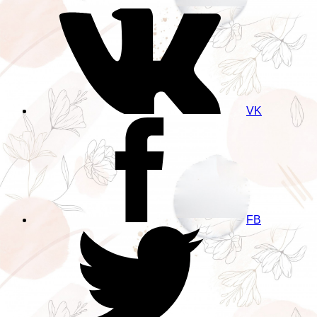
VK
FB