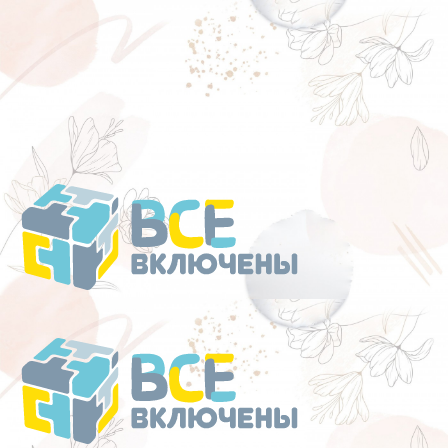
Перейти
к
содержанию