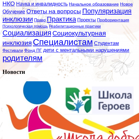
НКО
Наука и инвалидность
Начальное образование
Новое
Популяризация
Ответы на вопросы
Обучение
инклюзии
Практика
Проекты
Профориентация
Право
Психологическая помощь
Реабилитационные практики
Социализация
Социокультурная
Специалистам
инклюзия
Студентам
дети с ментальными нарушениями
Фестивали
Фонд ПГ
родителям
Новости