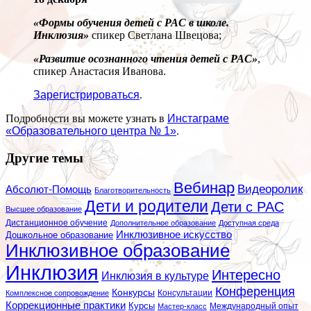
«Формы обучения детей с РАС в школе.
Инклюзия»
спикер Светлана Швецова;
«Развитие осознанного чтения детей с РАС»
,
спикер Анастасия Иванова.
Зарегистрироваться
.
Подробности вы можете узнать в
Инстаграме
«Образовательного центра № 1»
.
Другие темы
Вебинар
Видеоролик
Абсолют-Помощь
Благотворительность
Дети и родители
Дети с РАС
Высшее образование
Дистанционное обучение
Дополнительное образование
Доступная среда
Инклюзивное искусство
Дошкольное образование
Инклюзивное образование
Инклюзия
Интересно
Инклюзия в культуре
Конференция
Конкурсы
Консультации
Комплексное сопровождение
Коррекционные практики
Курсы
Мастер-класс
Международный опыт