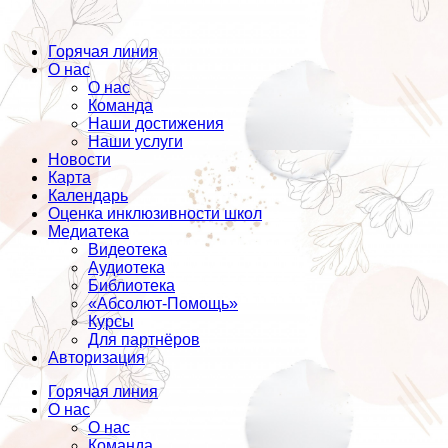
Горячая линия
О нас
О нас
Команда
Наши достижения
Наши услуги
Новости
Карта
Календарь
Оценка инклюзивности школ
Медиатека
Видеотека
Аудиотека
Библиотека
«Абсолют-Помощь»
Курсы
Для партнёров
Авторизация
Горячая линия
О нас
О нас
Команда