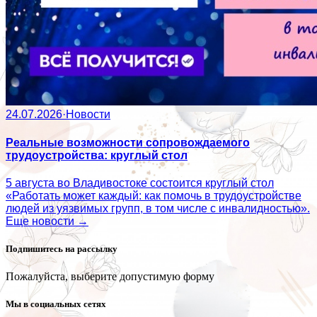
24.07.2026
·
Новости
Реальные возможности сопровождаемого
трудоустройства: круглый стол
5 августа во Владивостоке состоится круглый стол
«Работать может каждый: как помочь в трудоустройстве
людей из уязвимых групп, в том числе с инвалидностью».
Еще новости →
Подпишитесь на рассылку
Пожалуйста, выберите допустимую форму
Мы в социальных сетях