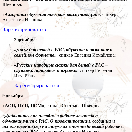
Швецова;
«Алгоритм обучения навыкам коммуникации»
, спикер
Анастасия Иванова.
Зарегистрироваться
.
2 декабря
«Досуг для детей с РАС, обучение и развитие в
семейном формате»
, спикер Евгения Исмайлова;
«Русские народные сказки для детей с РАС –
слушаем, понимаем и играем»
, спикер Евгения
Исмайлова.
Зарегистрироваться
.
9 декабря
«АОП, ИУП, ИОМ»
, спикер Светлана Швецова;
«Дидактические пособия в работе логопеда с
обучающимися с РАС. О проектировании, создании и
использовании игр на липучках в логопедической работе с
учащимися с РАС»
, спикер Анастасия Иванова.