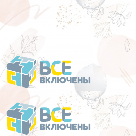
Перейти
к
содержанию