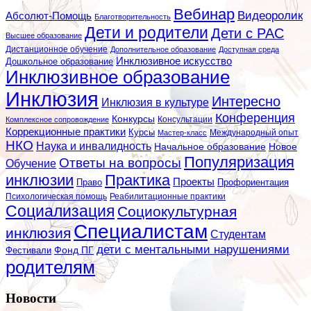
Вебинар
Видеоролик
Абсолют-Помощь
Благотворительность
Дети и родители
Дети с РАС
Высшее образование
Дистанционное обучение
Дополнительное образование
Доступная среда
Инклюзивное искусство
Дошкольное образование
Инклюзивное образование
Инклюзия
Интересно
Инклюзия в культуре
Конференция
Конкурсы
Консультации
Комплексное сопровождение
Коррекционные практики
Курсы
Мастер-класс
Международный опыт
НКО
Наука и инвалидность
Начальное образование
Новое
Популяризация
Ответы на вопросы
Обучение
инклюзии
Практика
Проекты
Профориентация
Право
Психологическая помощь
Реабилитационные практики
Социализация
Социокультурная
Специалистам
инклюзия
Студентам
дети с ментальными нарушениями
Фестивали
Фонд ПГ
родителям
Новости