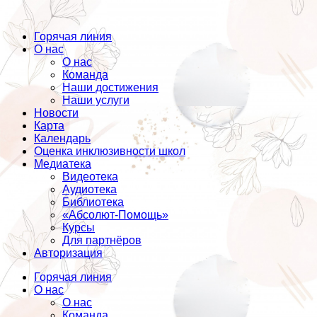
Горячая линия
О нас
О нас
Команда
Наши достижения
Наши услуги
Новости
Карта
Календарь
Оценка инклюзивности школ
Медиатека
Видеотека
Аудиотека
Библиотека
«Абсолют-Помощь»
Курсы
Для партнёров
Авторизация
Горячая линия
О нас
О нас
Команда