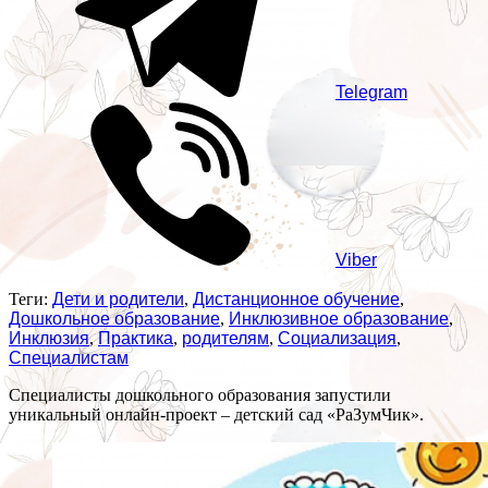
Telegram
Viber
Теги:
Дети и родители
,
Дистанционное обучение
,
Дошкольное образование
,
Инклюзивное образование
,
Инклюзия
,
Практика
,
родителям
,
Социализация
,
Специалистам
Специалисты дошкольного образования запустили
уникальный онлайн-проект – детский сад «РаЗумЧик».