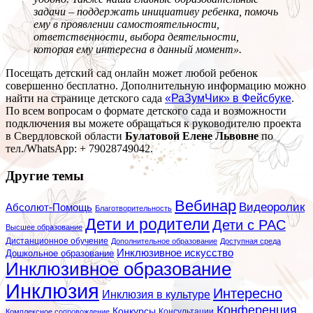
задачи – поддержать инициативу ребенка, помочь
ему в проявлении самостоятельности,
ответственности, выбора деятельности,
которая ему интересна в данный момент».
Посещать детский сад онлайн может любой ребенок
совершенно бесплатно. Дополнительную информацию можно
найти на странице детского сада
«РаЗумЧик» в Фейсбуке
.
По всем вопросам о формате детского сада и возможности
подключения вы можете обращаться к руководителю проекта
в Свердловской области
Булатовой Елене Львовне
по
тел./WhatsApp: + 79028749042.
Другие темы
Вебинар
Видеоролик
Абсолют-Помощь
Благотворительность
Дети и родители
Дети с РАС
Высшее образование
Дистанционное обучение
Дополнительное образование
Доступная среда
Инклюзивное искусство
Дошкольное образование
Инклюзивное образование
Инклюзия
Интересно
Инклюзия в культуре
Конференция
Конкурсы
Консультации
Комплексное сопровождение