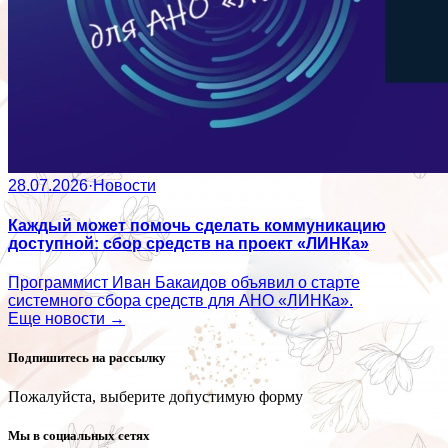
28.07.2026
·
Новости
Каждый может помочь сделать коммуникацию
доступной: сбор средств на проект «ЛИНКа»
Программист Иван Бакаидов объявил о старте
системного сбора средств для АНО «ЛИНКа».
Еще новости →
Подпишитесь на рассылку
Пожалуйста, выберите допустимую форму
Мы в социальных сетях