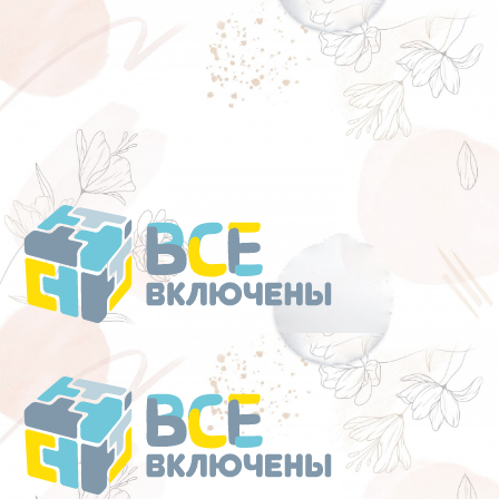
Перейти
к
содержанию