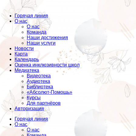
Горячая линия
О нас
О нас
Команда
Наши достижения
Наши услуги
Новости
Карта
Календарь
Оценка инклюзивности школ
Медиатека
Видеотека
Аудиотека
Библиотека
«Абсолют-Помощь»
Курсы
Для партнёров
Авторизация
Горячая линия
О нас
О нас
Команда