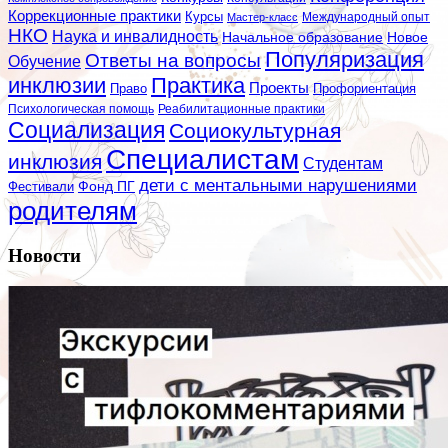
Коррекционные практики
Курсы
Мастер-класс
Международный опыт
НКО
Наука и инвалидность
Начальное образование
Новое
Популяризация
Ответы на вопросы
Обучение
инклюзии
Практика
Проекты
Профориентация
Право
Психологическая помощь
Реабилитационные практики
Социализация
Социокультурная
Специалистам
инклюзия
Студентам
дети с ментальными нарушениями
Фестивали
Фонд ПГ
родителям
Новости