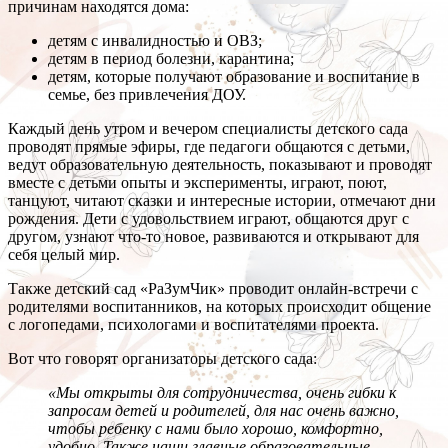
причинам находятся дома:
детям с инвалидностью и ОВЗ;
детям в период болезни, карантина;
детям, которые получают образование и воспитание в
семье, без привлечения ДОУ.
Каждый день утром и вечером специалисты детского сада
проводят прямые эфиры, где педагоги общаются с детьми,
ведут образовательную деятельность, показывают и проводят
вместе с детьми опыты и эксперименты, играют, поют,
танцуют, читают сказки и интересные истории, отмечают дни
рождения. Дети с удовольствием играют, общаются друг с
другом, узнают что-то новое, развиваются и открывают для
себя целый мир.
Также детский сад «РаЗумЧик» проводит онлайн-встречи с
родителями воспитанников, на которых происходит общение
с логопедами, психологами и воспитателями проекта.
Вот что говорят организаторы детского сада:
«Мы открыты для сотрудничества, очень гибки к
запросам детей и родителей, для нас очень важно,
чтобы ребенку с нами было хорошо, комфортно,
удобно. Также наши главные образовательные