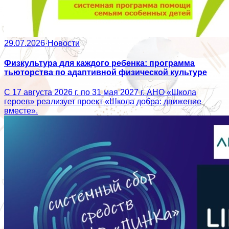
29.07.2026
·
Новости
Физкультура для каждого ребенка: программа
тьюторства по адаптивной физической культуре
С 17 августа 2026 г. по 31 мая 2027 г. АНО «Школа
героев» реализует проект «Школа добра: движение
вместе».