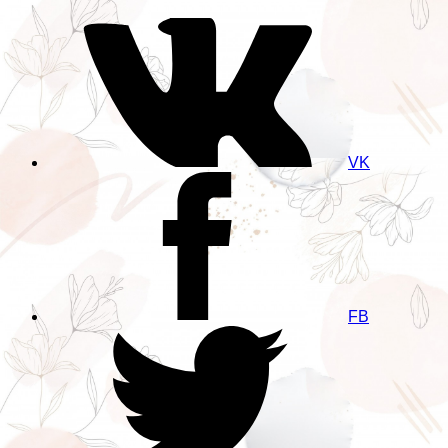
VK
FB