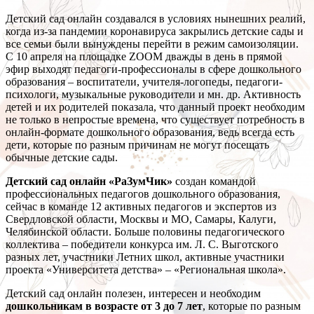
Детский сад онлайн создавался в условиях нынешних реалий,
когда из-за пандемии коронавируса закрылись детские сады и
все семьи были вынуждены перейти в режим самоизоляции.
С 10 апреля на площадке ZOOM дважды в день в прямой
эфир выходят педагоги-профессионалы в сфере дошкольного
образования – воспитатели, учителя-логопеды, педагоги-
психологи, музыкальные руководители и мн. др. Активность
детей и их родителей показала, что данный проект необходим
не только в непростые времена, что существует потребность в
онлайн-формате дошкольного образования, ведь всегда есть
дети, которые по разным причинам не могут посещать
обычные детские сады.
Детский сад онлайн «РаЗумЧик»
создан командой
профессиональных педагогов дошкольного образования,
сейчас в команде 12 активных педагогов и экспертов из
Свердловской области, Москвы и МО, Самары, Калуги,
Челябинской области. Больше половины педагогического
коллектива – победители конкурса им. Л. С. Выготского
разных лет, участники Летних школ, активные участники
проекта «Университета детства» – «Региональная школа».
Детский сад онлайн полезен, интересен и необходим
дошкольникам в возрасте от 3 до 7 лет
, которые по разным