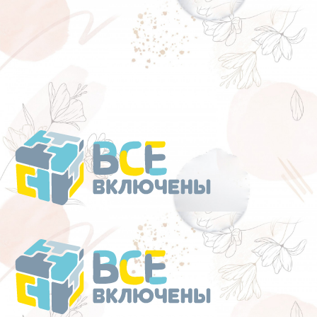
Перейти
к
содержанию