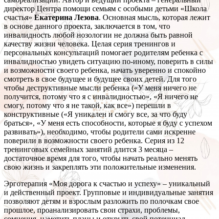
директор Центра помощи семьям с особыми детьми «Школа
счастья»
Екатерина Лезова
. Основная мысль, которая лежит
в основе данного проекта, заключается в том, что
инвалидность любой нозологии не должна быть равной
качеству жизни человека. Целая серия тренингов и
персональных консультаций помогает родителям ребенка с
инвалидностью увидеть ситуацию по-иному, поверить в силы
и возможности своего ребенка, начать уверенно и спокойно
смотреть в свое будущее и будущее своих детей. Для того
чтобы деструктивные мысли ребенка («У меня ничего не
получится, потому что я с инвалидностью», «Я ничего не
смогу, потому что я не такой, как все») перешли в
конструктивные («Я уникален и смогу все, за что буду
браться», «У меня есть способности, которые я буду с успехом
развивать»), необходимо, чтобы родители сами искренне
поверили в возможности своего ребенка. Серия из 12
тренинговых семейных занятий длится 3 месяца –
достаточное время для того, чтобы начать реально менять
свою жизнь и закреплять эти положительные изменения.
Эрготерапия «Моя дорога к счастью и успеху» – уникальный
и действенный проект. Групповые и индивидуальные занятия
позволяют детям и взрослым разложить по полочкам свое
прошлое, проанализировать свои страхи, проблемы,
сомнения, наметить планы и открыть свой потенциал.