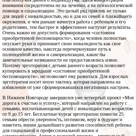
внимания сосредоточена не на лечении, а на психологической
помощи и социализации. Это целый ряд практик не только
для людей с инвалидностью, но и для их семей и ближайшего
окружения, и чем раньше начнется работа с ребенком и его
родителями, тем быстрее и эффективнее наступят результаты.
Очень важно не допустить формирования «состояния
приобретенной беспомощности», когда человек полностью
опускает руки и принимает свою инвалидность как свое
основное качество, навсегда перечеркнувшее путь к
полноценной жизни и самореализации, какие бы
замечательные возможности не предоставлялись извне.
Поэтому эрготерапия с детьми раннего возраста позволяет
купировать в зародыше «состояние приобретенной
беспомощности», не позволяет ему развиться. Для взрослых
эрготерапия носит иную тактику, которая направлена на
избавление от уже сформировавшихся негативных настроек.
В Нижнем Новгороде завершился уже четвертый проект «Моя
дорога к счастью и успеху», который направлен на работу с
семьями, воспитывающими детей с инвалидностью возрастом
от 9 до 15 лет. Бесплатные курсы эрготерапии помогли 25
семьям обрести уверенность, оптимизм, веру в будущее и
наметить линии дальнейшего развития способностей ребенка
для социальной и профессиональной жизни и
самореализации. Автор и ведущий проекта – генеральный