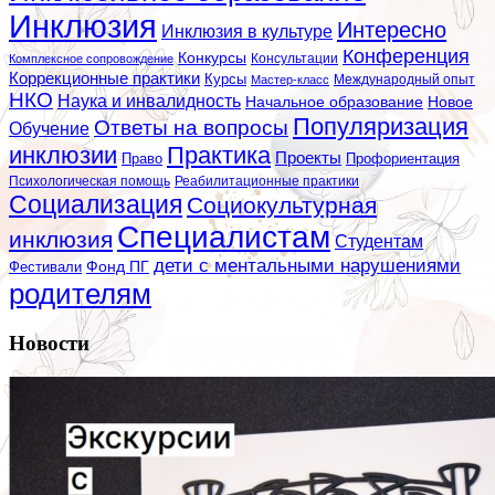
Инклюзия
Интересно
Инклюзия в культуре
Конференция
Конкурсы
Консультации
Комплексное сопровождение
Коррекционные практики
Курсы
Мастер-класс
Международный опыт
НКО
Наука и инвалидность
Начальное образование
Новое
Популяризация
Ответы на вопросы
Обучение
инклюзии
Практика
Проекты
Профориентация
Право
Психологическая помощь
Реабилитационные практики
Социализация
Социокультурная
Специалистам
инклюзия
Студентам
дети с ментальными нарушениями
Фестивали
Фонд ПГ
родителям
Новости