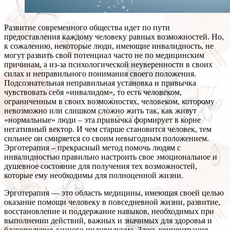
Развитие современного общества идет по пути
предоставления каждому человеку равных возможностей. Но,
к сожалению, некоторые люди, имеющие инвалидность, не
могут развить свой потенциал часто не по медицинским
причинам, а из-за психологической неуверенности в своих
силах и неправильного понимания своего положения.
Подсознательная неправильная установка и привычка
чувствовать себя «инвалидом», то есть человеком,
ограниченным в своих возможностях, человеком, которому
невозможно или слишком сложно жить так, как живут
«нормальные» люди – эта привычка формирует в корне
негативный вектор. И чем старше становится человек, тем
сильнее он смиряется со своим невыгодным положением.
Эрготерапия – прекрасный метод помочь людям с
инвалидностью правильно настроить свое эмоциональное и
душевное состояние для получения тех возможностей,
которые ему необходимы для полноценной жизни.
Эрготерапия — это область медицины, имеющая своей целью
оказание помощи человеку в повседневной жизни, развитие,
восстановление и поддержание навыков, необходимых при
выполнении действий, важных и значимых для здоровья и
благополучия данного индивидуума. Здесь концентрация