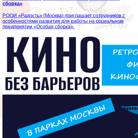
сборка»
РООИ «Радость» (Москва) приглашает сотрудников с
особенностями развития для работы на социальном
предприятии «Особая сборка».