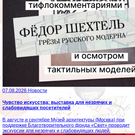
07.08.2026
·
Новости
Чувство искусства: выставка для незрячих и
слабовидящих посетителей
В августе и сентябре Музей архитектуры (Москва) при
поддержке Благотворительного фонда «Свет» проводит
экскурсии для незрячих и слабовидящих людей.