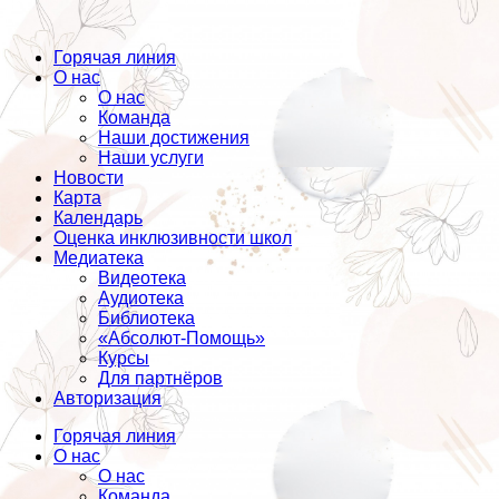
Горячая линия
О нас
О нас
Команда
Наши достижения
Наши услуги
Новости
Карта
Календарь
Оценка инклюзивности школ
Медиатека
Видеотека
Аудиотека
Библиотека
«Абсолют-Помощь»
Курсы
Для партнёров
Авторизация
Горячая линия
О нас
О нас
Команда