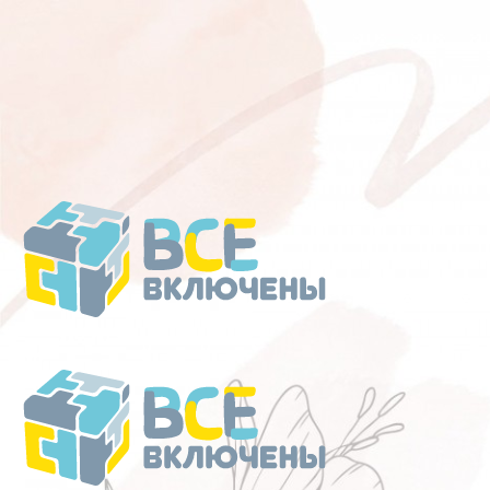
Перейти
к
содержанию