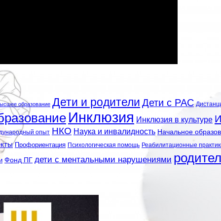
Дети и родители
Дети с РАС
Дистанц
ысшее образование
Инклюзия
бразование
И
Инклюзия в культуре
НКО
Наука и инвалидность
Начальное образо
дународный опыт
екты
Профориентация
Психологическая помощь
Реабилитационные практик
родите
дети с ментальными нарушениями
и
Фонд ПГ