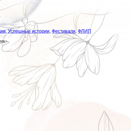
там
,
Успешные истории
,
Фестивали
,
ФЛИП
ик».