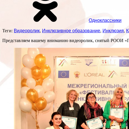
Одноклассники
Теги:
Видеоролик
,
Инклюзивное образование
,
Инклюзия
,
К
Представляем вашему вниманию видеоролик, снятый РООИ «П