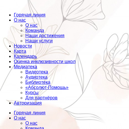
Горячая линия
О нас
О нас
Команда
Наши достижения
Наши услуги
Новости
Карта
Календарь
Оценка инклюзивности школ
Медиатека
Видеотека
Аудиотека
Библиотека
«Абсолют-Помощь»
Курсы
Для партнёров
Авторизация
Горячая линия
О нас
О нас
Команда