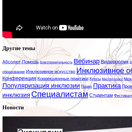
Другие темы
Вебинар
Видеоролик
Абсолют-Помощь
Благотворительность
В
Инклюзивное о
Инклюзивное искусство
образование
Конференция
Коррекционные практики
Курсы
Мастер-класс
Меж
Популяризация инклюзии
Практика
Про
Право
Специалистам
инклюзия
Студентам
Фестивал
Новости