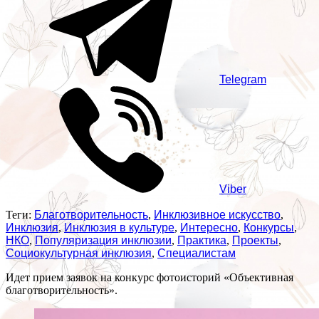
Telegram
Viber
Теги:
Благотворительность
,
Инклюзивное искусство
,
Инклюзия
,
Инклюзия в культуре
,
Интересно
,
Конкурсы
,
НКО
,
Популяризация инклюзии
,
Практика
,
Проекты
,
Социокультурная инклюзия
,
Специалистам
Идет прием заявок на конкурс фотоисторий «Объективная
благотворительность».