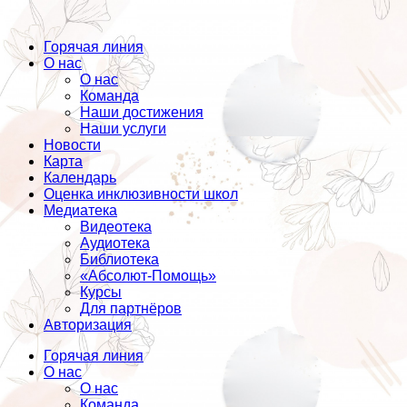
Горячая линия
О нас
О нас
Команда
Наши достижения
Наши услуги
Новости
Карта
Календарь
Оценка инклюзивности школ
Медиатека
Видеотека
Аудиотека
Библиотека
«Абсолют-Помощь»
Курсы
Для партнёров
Авторизация
Горячая линия
О нас
О нас
Команда