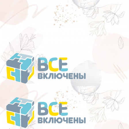
Перейти
к
содержанию