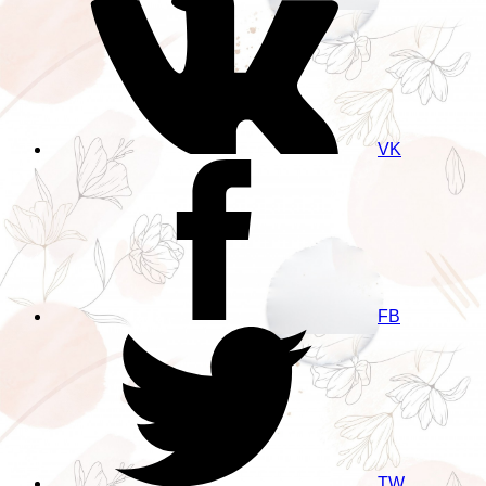
VK
FB
TW