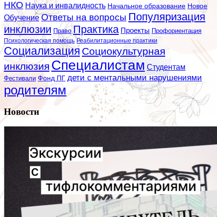
НКО
Наука и инвалидность
Начальное образование
Новое
Популяризация
Ответы на вопросы
Обучение
инклюзии
Практика
Проекты
Профориентация
Право
Психологическая помощь
Реабилитационные практики
Социализация
Социокультурная
Специалистам
инклюзия
Студентам
дети с ментальными нарушениями
Фестивали
Фонд ПГ
родителям
Новости