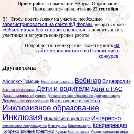
Прием работ
в номинации «Наука. Образование.
Просвещение» продлится
до 22 сентября
.
!!!
Чтобы подать заявку на участие, необходимо
зарегистрироваться на сайте ФД.Формы
, выбрать проект
«Объективная благотворительность»
, заполнить анкету
участника и загрузить конкурсные работы.
Подробности о конкурсе вы можете узнать
на
сайте мероприятия
и
из Положения о
конкурсе
.
Другие темы
Вебинар
Видеоролик
Абсолют-Помощь
Благотворительность
Дети и родители
Дети с РАС
Высшее образование
Дистанционное обучение
Дополнительное образование
Доступная среда
Инклюзивное искусство
Дошкольное образование
Инклюзивное образование
Инклюзия
Интересно
Инклюзия в культуре
Конференция
Конкурсы
Консультации
Комплексное сопровождение
Коррекционные практики
Курсы
Мастер-класс
Международный опыт