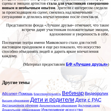
сцены и эмоции артистов
стала для участников совершенно
новым и необычным опытом
. Зрители с интересом следили
за происходящим на сцене, смеялись над комичными
ситуациями и делились впечатлениями после спектакля.
Представители фонда «Лучшие друзья» отмечают, что такие
встречи дарят участникам положительные эмоции,
вдохновение и уверенность в себе.
Посещение театра имени Маяковского стало для гостей
настоящим праздником и еще раз показало, что искусство
способно объединять людей и дарить яркие впечатления
каждому.
(Материал предоставлен
БФ «Лучшие друзья»
)
Другие темы
Вебинар
Видеоролик
Абсолют-Помощь
Благотворительность
Дети и родители
Дети с РАС
Высшее образование
Дистанционное обучение
Дополнительное образование
Доступная среда
Инклюзивное искусство
Дошкольное образование