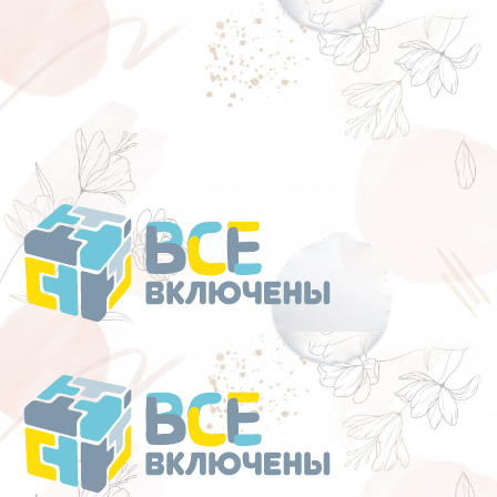
Перейти
к
содержанию