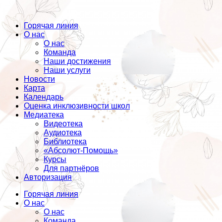
Горячая линия
О нас
О нас
Команда
Наши достижения
Наши услуги
Новости
Карта
Календарь
Оценка инклюзивности школ
Медиатека
Видеотека
Аудиотека
Библиотека
«Абсолют-Помощь»
Курсы
Для партнёров
Авторизация
Горячая линия
О нас
О нас
Команда