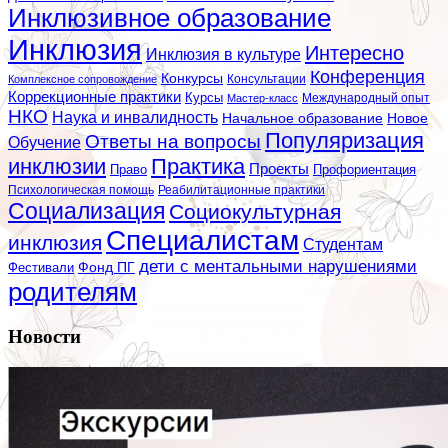
Инклюзивное образование
Инклюзия
Интересно
Инклюзия в культуре
Конференция
Конкурсы
Консультации
Комплексное сопровождение
Коррекционные практики
Курсы
Мастер-класс
Международный опыт
НКО
Наука и инвалидность
Начальное образование
Новое
Популяризация
Ответы на вопросы
Обучение
инклюзии
Практика
Проекты
Профориентация
Право
Психологическая помощь
Реабилитационные практики
Социализация
Социокультурная
Специалистам
инклюзия
Студентам
дети с ментальными нарушениями
Фестивали
Фонд ПГ
родителям
Новости