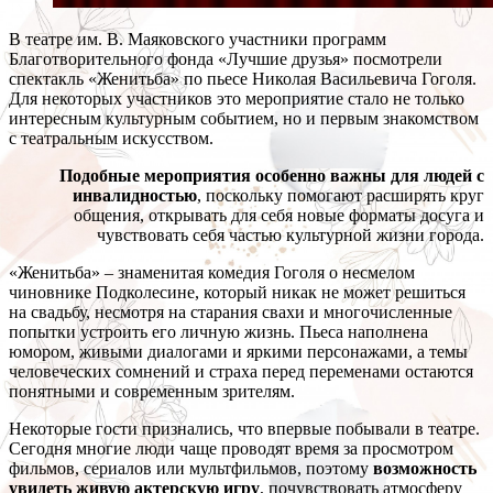
В театре им. В. Маяковского участники программ
Благотворительного фонда «Лучшие друзья» посмотрели
спектакль «Женитьба» по пьесе Николая Васильевича Гоголя.
Для некоторых участников это мероприятие стало не только
интересным культурным событием, но и первым знакомством
с театральным искусством.
Подобные мероприятия особенно важны для людей с
инвалидностью
, поскольку помогают расширять круг
общения, открывать для себя новые форматы досуга и
чувствовать себя частью культурной жизни города.
«Женитьба» – знаменитая комедия Гоголя о несмелом
чиновнике Подколесине, который никак не может решиться
на свадьбу, несмотря на старания свахи и многочисленные
попытки устроить его личную жизнь. Пьеса наполнена
юмором, живыми диалогами и яркими персонажами, а темы
человеческих сомнений и страха перед переменами остаются
понятными и современным зрителям.
Некоторые гости признались, что впервые побывали в театре.
Сегодня многие люди чаще проводят время за просмотром
фильмов, сериалов или мультфильмов, поэтому
возможность
увидеть живую актерскую игру
, почувствовать атмосферу