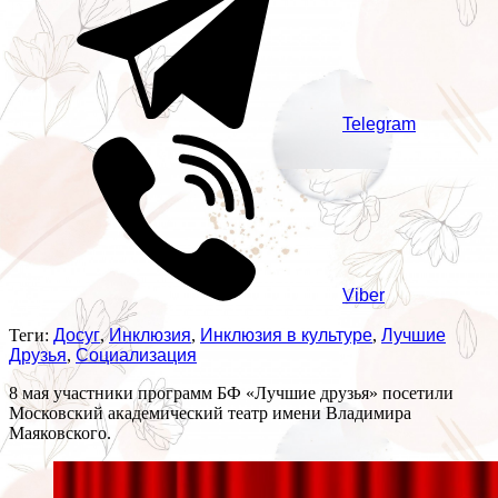
Telegram
Viber
Теги:
Досуг
,
Инклюзия
,
Инклюзия в культуре
,
Лучшие
Друзья
,
Социализация
8 мая участники программ БФ «Лучшие друзья» посетили
Московский академический театр имени Владимира
Маяковского.