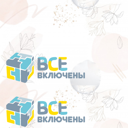
Перейти
к
содержанию