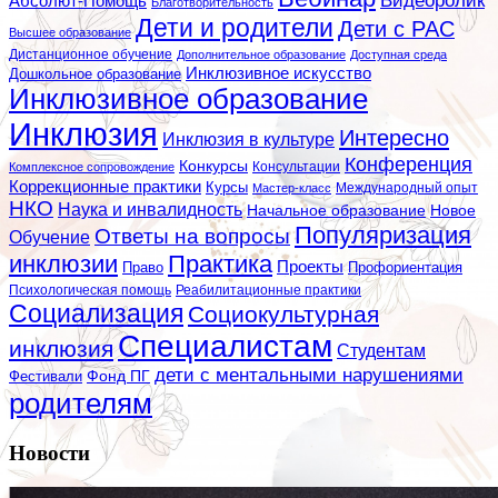
Видеоролик
Абсолют-Помощь
Благотворительность
Дети и родители
Дети с РАС
Высшее образование
Дистанционное обучение
Дополнительное образование
Доступная среда
Инклюзивное искусство
Дошкольное образование
Инклюзивное образование
Инклюзия
Интересно
Инклюзия в культуре
Конференция
Конкурсы
Консультации
Комплексное сопровождение
Коррекционные практики
Курсы
Мастер-класс
Международный опыт
НКО
Наука и инвалидность
Начальное образование
Новое
Популяризация
Ответы на вопросы
Обучение
инклюзии
Практика
Проекты
Профориентация
Право
Психологическая помощь
Реабилитационные практики
Социализация
Социокультурная
Специалистам
инклюзия
Студентам
дети с ментальными нарушениями
Фестивали
Фонд ПГ
родителям
Новости