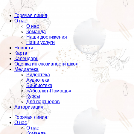
Горячая линия
О нас
О нас
Команда
Наши достижения
Наши услуги
Новости
Карта
Календарь
Оценка инклюзивности школ
Медиатека
Видеотека
Аудиотека
Библиотека
«Абсолют-Помощь»
Курсы
Для партнёров
Авторизация
Горячая линия
О нас
О нас
Команда