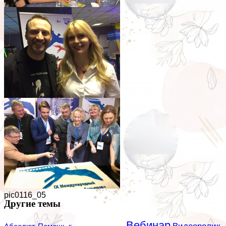
pic0116_04
pic0116_06
pic0116_05
Другие темы
Вебинар