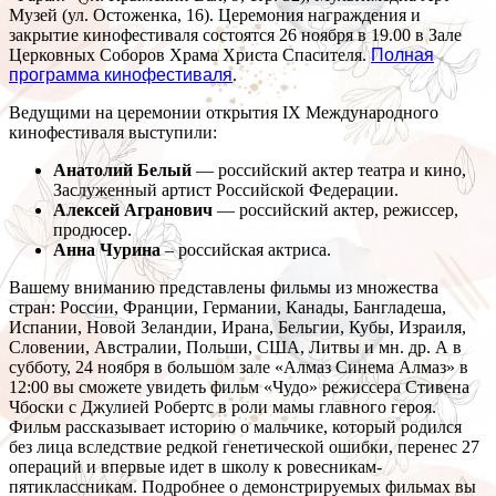
Музей (ул. Остоженка, 16). Церемония награждения и
закрытие кинофестиваля состоятся 26 ноября в 19.00 в Зале
Церковных Соборов Храма Христа Спасителя.
Полная
программа кинофестиваля
.
Ведущими на церемонии открытия IX Международного
кинофестиваля выступили:
Анатолий Белый
— российский актер театра и кино,
Заслуженный артист Российской Федерации.
Алексей Агранович
— российский актер, режиссер,
продюсер.
Анна Чурина
– российская актриса.
Вашему вниманию представлены фильмы из множества
стран: России, Франции, Германии, Канады, Бангладеша,
Испании, Новой Зеландии, Ирана, Бельгии, Кубы, Израиля,
Словении, Австралии, Польши, США, Литвы и мн. др. А в
субботу, 24 ноября в большом зале «Алмаз Синема Алмаз» в
12:00 вы сможете увидеть фильм «Чудо» режиссера Стивена
Чбоски с Джулией Робертс в роли мамы главного героя.
Фильм рассказывает историю о мальчике, который родился
без лица вследствие редкой генетической ошибки, перенес 27
операций и впервые идет в школу к ровесникам-
пятиклассникам. Подробнее о демонстрируемых фильмах вы