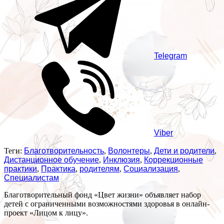
Telegram
Viber
Теги:
Благотворительность
,
Волонтеры
,
Дети и родители
,
Дистанционное обучение
,
Инклюзия
,
Коррекционные
практики
,
Практика
,
родителям
,
Социализация
,
Специалистам
Благотворительный фонд «Цвет жизни» объявляет набор
детей с ограниченными возможностями здоровья в онлайн-
проект «Лицом к лицу».