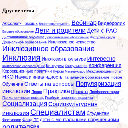
Другие темы
Вебинар
Видеоролик
Абсолют-Помощь
Благотворительность
Дети и родители
Дети с РАС
Высшее образование
Дистанционное обучение
Дополнительное образование
Доступная среда
Инклюзивное искусство
Дошкольное образование
Инклюзивное образование
Инклюзия
Интересно
Инклюзия в культуре
Конференция
Конкурсы
Консультации
Комплексное сопровождение
Коррекционные практики
Курсы
Мастер-класс
Международный опыт
НКО
Наука и инвалидность
Начальное образование
Новое
Популяризация
Ответы на вопросы
Обучение
инклюзии
Практика
Проекты
Профориентация
Право
Психологическая помощь
Реабилитационные практики
Социализация
Социокультурная
Специалистам
инклюзия
Студентам
дети с ментальными нарушениями
Фестивали
Фонд ПГ
родителям