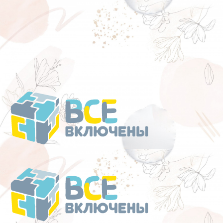
Перейти
к
содержанию