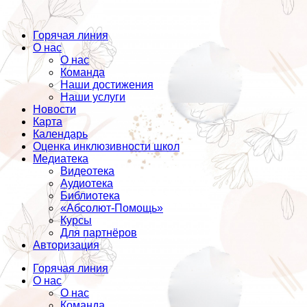
Горячая линия
О нас
О нас
Команда
Наши достижения
Наши услуги
Новости
Карта
Календарь
Оценка инклюзивности школ
Медиатека
Видеотека
Аудиотека
Библиотека
«Абсолют-Помощь»
Курсы
Для партнёров
Авторизация
Горячая линия
О нас
О нас
Команда