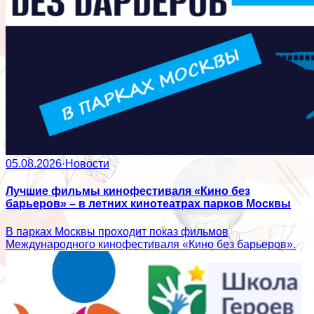
05.08.2026
·
Новости
Лучшие фильмы кинофестиваля «Кино без
барьеров» – в летних кинотеатрах парков Москвы
В парках Москвы проходит показ фильмов
Международного кинофестиваля «Кино без барьеров».