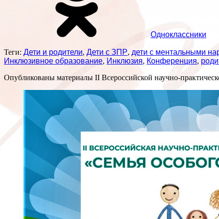
Одноклассники
Теги:
Дети и родители
,
Дети с ЗПР
,
дети с ментальными н
Инклюзивное образование
,
Инклюзия
,
Конференция
,
роди
Опубликованы материалы II Всероссийской научно-практическ