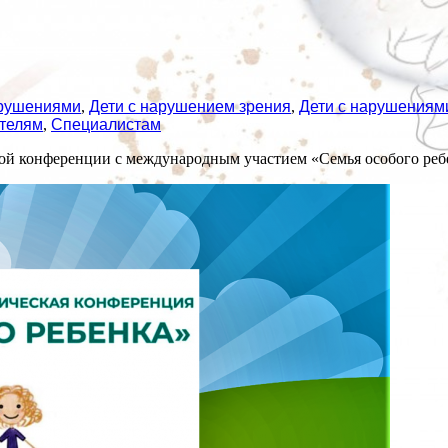
арушениями
,
Дети с нарушением зрения
,
Дети с нарушениями
телям
,
Специалистам
ой конференции с международным участием «Семья особого реб