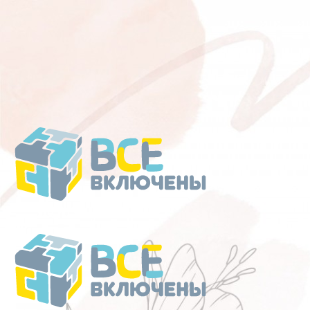
Перейти
к
содержанию