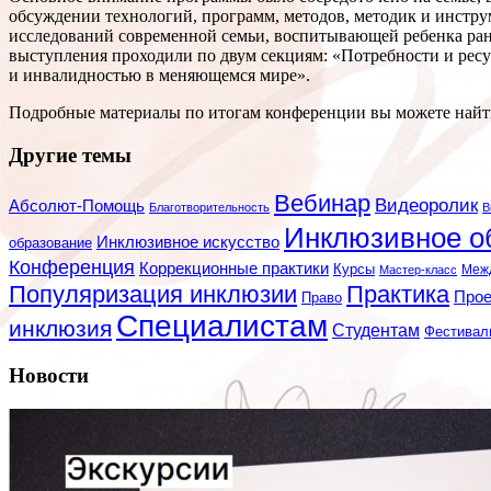
обсуждении технологий, программ, методов, методик и инстру
исследований современной семьи, воспитывающей ребенка ранн
выступления проходили по двум секциям: «Потребности и рес
и инвалидностью в меняющемся мире».
Подробные материалы по итогам конференции вы можете най
Другие темы
Вебинар
Видеоролик
Абсолют-Помощь
Благотворительность
В
Инклюзивное о
Инклюзивное искусство
образование
Конференция
Коррекционные практики
Курсы
Мастер-класс
Меж
Популяризация инклюзии
Практика
Про
Право
Специалистам
инклюзия
Студентам
Фестивал
Новости