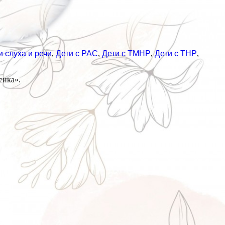
 слуха и речи
,
Дети с РАС
,
Дети с ТМНР
,
Дети с ТНР
,
енка».