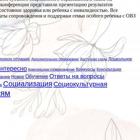
 конференции представили презентацию результатов
остоянии здоровья или ребенка с инвалидностью. Все
аты сопровождения и поддержки семьи особого ребенка с ОВЗ
ионное обучение
Дошкольное
Дополнительное образование
Доступная среда
нтересно
Конкурсы
Консультации
Комплексное сопровождение
Ответы на вопросы
Обучение
вание
Новое
Социализация
Социокультурная
и
лям