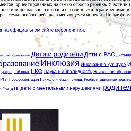
ментов, ориентированных на семью особого ребенка. Участники
его или дошкольного возраста с различными ограничениями в с
урсы семьи особого ребенка в меняющемся мире» и «Новые форм
ти
на официальном сайте мероприятия
.
Дети и родители
Дети с РАС
Дистанц
ысшее образование
Инклюзия
бразование
И
Инклюзия в культуре
НКО
Наука и инвалидность
Начальное образо
дународный опыт
екты
Профориентация
Психологическая помощь
Реабилитационные практик
родите
дети с ментальными нарушениями
и
Фонд ПГ