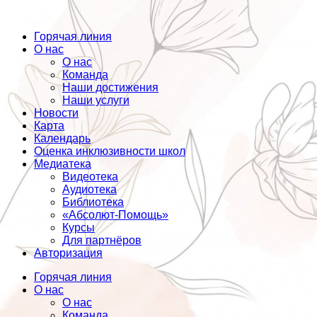
Горячая линия
О нас
О нас
Команда
Наши достижения
Наши услуги
Новости
Карта
Календарь
Оценка инклюзивности школ
Медиатека
Видеотека
Аудиотека
Библиотека
«Абсолют-Помощь»
Курсы
Для партнёров
Авторизация
Горячая линия
О нас
О нас
Команда