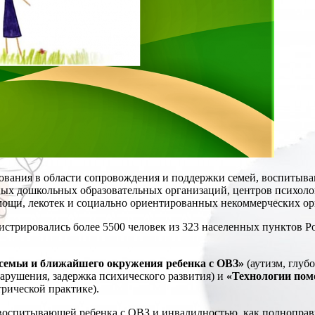
ования в области сопровождения и поддержки семей, воспитыв
ых дошкольных образовательных организаций, центров психоло
мощи, лекотек и социально ориентированных некоммерческих ор
стрировались более 5500 человек из 323 населенных пунктов Рос
семьи и ближайшего окружения ребенка с ОВЗ»
(аутизм, глуб
арушения, задержка психического развития) и
«Технологии пом
рической практике).
воспитывающей ребенка с ОВЗ и инвалидностью, как полноправн