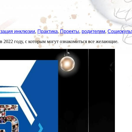
зация инклюзии
,
Практика
,
Проекты
,
родителям
,
Социокуль
 2022 году, с которым могут ознакомиться все желающие.