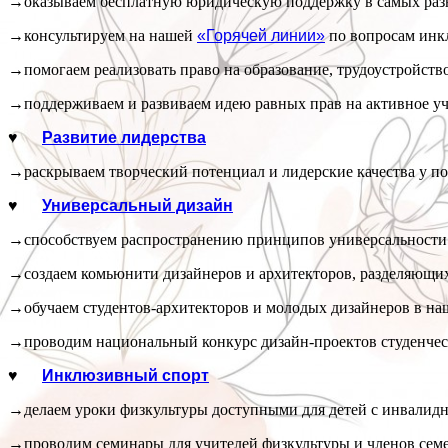
→оказываем бесплатную юридическую поддержку в самых разн
→консультируем на нашей
«Горячей линии»
по вопросам инк
→помогаем реализовать право на образование, трудоустройство,
→поддерживаем и развиваем идею равных прав на активное уча
♥
Развитие лидерства
→раскрываем творческий потенциал и лидерские качества у под
♥
Универсальный дизайн
→способствуем распространению принципов универсальности г
→создаем комьюнити дизайнеров и архитекторов, разделяющих
→обучаем студентов-архитекторов и молодых дизайнеров в на
→проводим национальный конкурс дизайн-проектов студенчес
♥
Инклюзивный спорт
→делаем уроки физкультуры доступными для детей с инвалидн
→проводим семинары для учителей физкультуры и членов сем