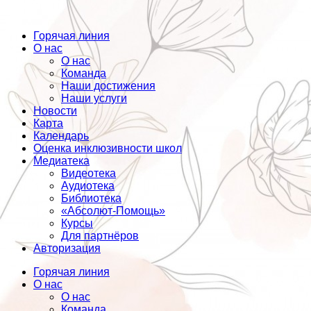
Горячая линия
О нас
О нас
Команда
Наши достижения
Наши услуги
Новости
Карта
Календарь
Оценка инклюзивности школ
Медиатека
Видеотека
Аудиотека
Библиотека
«Абсолют-Помощь»
Курсы
Для партнёров
Авторизация
Горячая линия
О нас
О нас
Команда