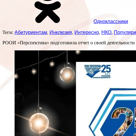
Одноклассники
Теги:
Абитуриентам
,
Инклюзия
,
Интересно
,
НКО
,
Популяри
РООИ «Перспектива» подготовила отчет о своей деятельности в