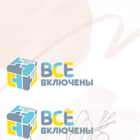
Перейти
к
содержанию