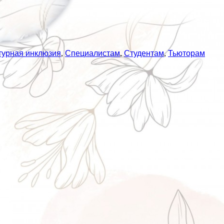
турная инклюзия
,
Специалистам
,
Студентам
,
Тьюторам