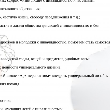
ых сферах жизни людям с инвалидностью и их семьям;
люзивного образования;
 частную жизнь, свободу передвижения и т. д.;
стие в жизни общества для людей с инвалидностью и без.
ростков и молодежи с инвалидностью, помогаем стать самостоят
ородской среды, вещей и предметов, удобных всем;
 ценности универсального дизайна;
шей школе «Арх-перспектива» внедрять универсальный дизайн;
ких команд.
остью;
ей, имеющих детей с инвалидностью;