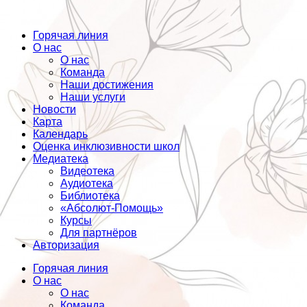
Горячая линия
О нас
О нас
Команда
Наши достижения
Наши услуги
Новости
Карта
Календарь
Оценка инклюзивности школ
Медиатека
Видеотека
Аудиотека
Библиотека
«Абсолют-Помощь»
Курсы
Для партнёров
Авторизация
Горячая линия
О нас
О нас
Команда