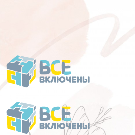
Перейти
к
содержанию