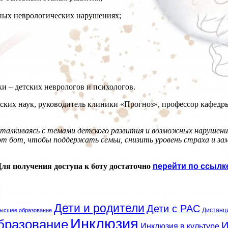
ных неврологических нарушениях;
и – детских неврологов и психологов.
еских наук, руководитель клиники «Прогноз», профессор кафед
талкиваясь с темами детского развития и возможных нарушений
т бот, чтобы поддержать семьи, снизить уровень страха и за
ля получения доступа к боту достаточно
перейти по ссылк
Дети и родители
Дети с РАС
Дистанц
ысшее образование
Инклюзия
бразование
И
Инклюзия в культуре