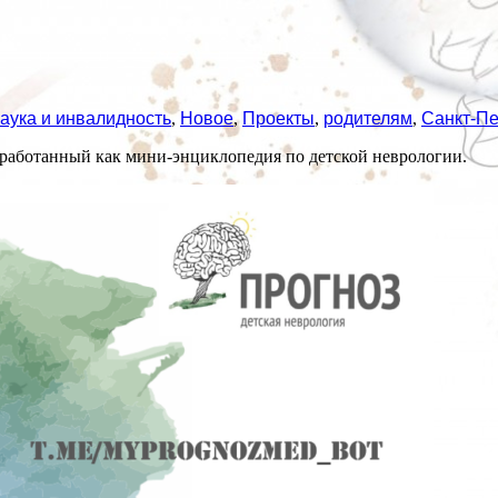
аука и инвалидность
,
Новое
,
Проекты
,
родителям
,
Санкт-Пе
зработанный как мини-энциклопедия по детской неврологии.