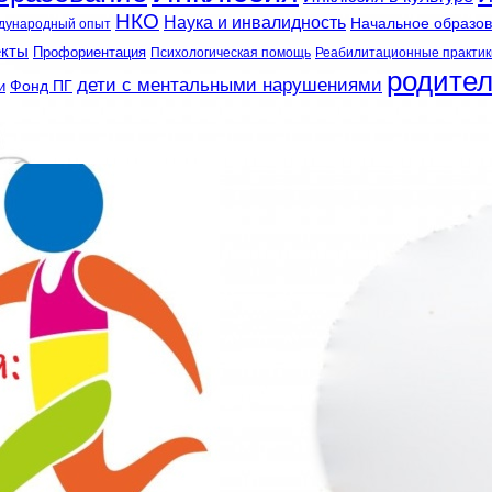
НКО
Наука и инвалидность
Начальное образо
дународный опыт
екты
Профориентация
Психологическая помощь
Реабилитационные практик
родите
дети с ментальными нарушениями
и
Фонд ПГ