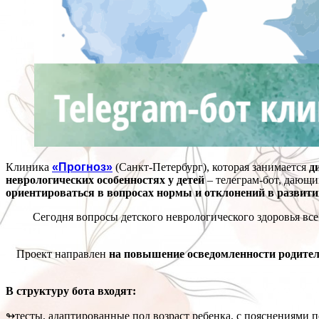
Клиника
«Прогноз»
(Санкт-Петербург), которая занимается
д
неврологических особенностях у детей
– телеграм-бот, дающи
ориентироваться в вопросах нормы и отклонений в развити
Сегодня вопросы детского неврологического здоровья в
Проект направлен
на повышение осведомленности родите
В структуру бота входят:
↬тесты, адаптированные под возраст ребенка, с пояснениями п