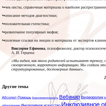
↬чек-листы, справочные материалы о наиболее распространен
↬описание методов диагностики;
↬положительная статистика;
↬развенчание популярных мифов;
↬полезные ссылки на лекции и материалы от экспертов клиник
Виктория Ефимова
, психофизиолог, доктор психологич
А. И. Герцена:
«Мы видим, как много родителей испытывают тревогу, с
своевременную, корректную информацию. Мы создали это
структурированные, достоверные данные».
Д
Другие темы
Вебинар
Видеоролик
Абсолют-Помощь
Благотворительность
В
Инклюзивное о
Инклюзивное искусство
образование