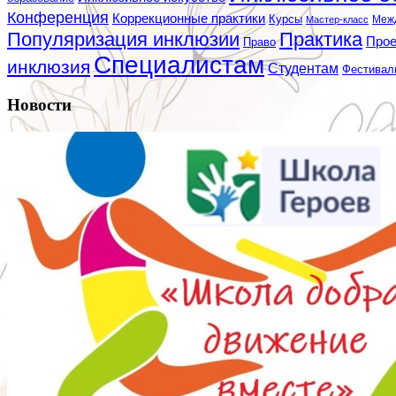
Конференция
Коррекционные практики
Курсы
Мастер-класс
Меж
Популяризация инклюзии
Практика
Про
Право
Специалистам
инклюзия
Студентам
Фестивал
Новости