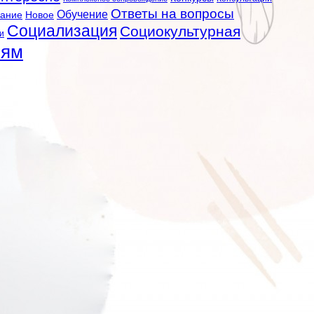
Ответы на вопросы
Обучение
вание
Новое
Социализация
Социокультурная
и
лям