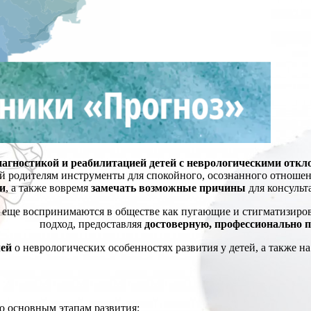
иагностикой и реабилитацией детей с неврологическими отк
й родителям инструменты для спокойного, осознанного отношени
и
, а также вовремя
замечать возможные причины
для консульт
се еще воспринимаются в обществе как пугающие и стигматизир
подход, предоставляя
достоверную, профессионально 
лей
о неврологических особенностях развития у детей, а также 
о основным этапам развития;