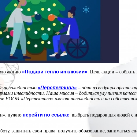
ную акцию
«Подари тепло инклюзии»
. Цель акции – собрать
й с инвалидностью
«Перспектива»
– одна из ведущих организа
рмами инвалидности. Наша миссия – добиться улучшения качеств
ков РООИ «Перспектива» имеют инвалидность и на собственно
ии», нужно
перейти по ссылке
, выбрать подарок для людей с
боту, защитить свои права, получить образование, заниматься сп