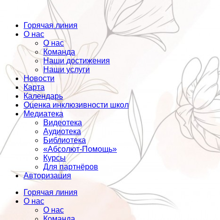
Горячая линия
О нас
О нас
Команда
Наши достижения
Наши услуги
Новости
Карта
Календарь
Оценка инклюзивности школ
Медиатека
Видеотека
Аудиотека
Библиотека
«Абсолют-Помощь»
Курсы
Для партнёров
Авторизация
Горячая линия
О нас
О нас
Команда