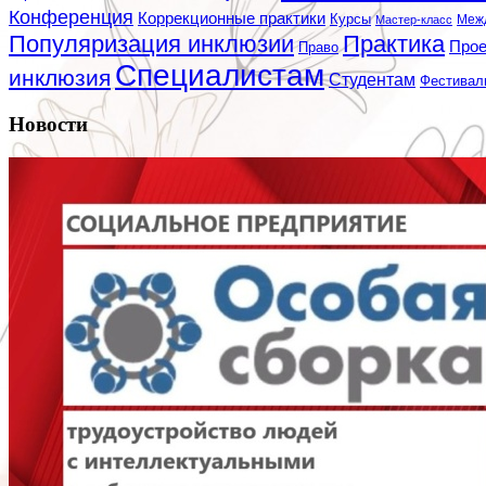
Конференция
Коррекционные практики
Курсы
Мастер-класс
Меж
Популяризация инклюзии
Практика
Про
Право
Специалистам
инклюзия
Студентам
Фестивал
Новости