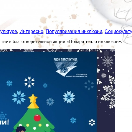
культуре
,
Интересно
,
Популяризация инклюзии
,
Социокульт
тие в благотворительной акции «Подари тепло инклюзии».