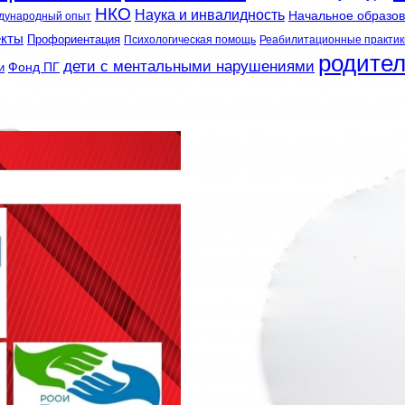
НКО
Наука и инвалидность
Начальное образо
дународный опыт
екты
Профориентация
Психологическая помощь
Реабилитационные практик
родите
дети с ментальными нарушениями
и
Фонд ПГ