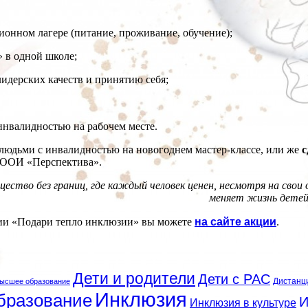
онном лагере (питание, проживание, обучение);
 в одной школе;
идерских качеств и принятию себя;
инвалидностью на рабочем месте.
 людьми с инвалидностью на новогоднем мастер-классе, или же
с
РООИ «Перспектива».
щество без границ, где каждый человек ценен, несмотря на сво
меняет жизнь детей 
ии «Подари тепло инклюзии» вы можете
на сайте акции
.
Дети и родители
Дети с РАС
Дистанц
ысшее образование
Инклюзия
бразование
И
Инклюзия в культуре