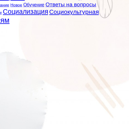
Ответы на вопросы
Обучение
вание
Новое
Социализация
Социокультурная
и
лям