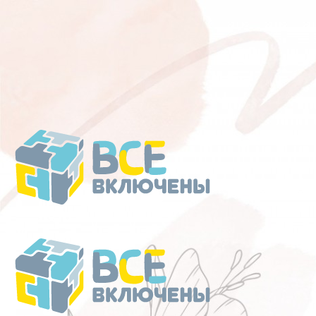
Перейти
к
содержанию