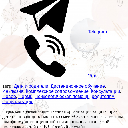
Telegram
Viber
Теги:
Дети и родители
,
Дистанционное обучение
,
Инклюзия
,
Комплексное сопровождение
,
Консультации
,
Новое
,
Пермь
,
Психологическая помощь
,
родителям
,
Социализация
Пермская краевая общественная организация защиты прав
детей с инвалидностью и их семей «Счастье жить» запустила
платформу дистанционной психолого-педагогической
поддержки детей с ОВЗ «Особый случай».