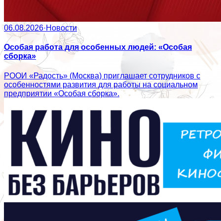
06.08.2026
·
Новости
Особая работа для особенных людей: «Особая
сборка»
РООИ «Радость» (Москва) приглашает сотрудников с
особенностями развития для работы на социальном
предприятии «Особая сборка».