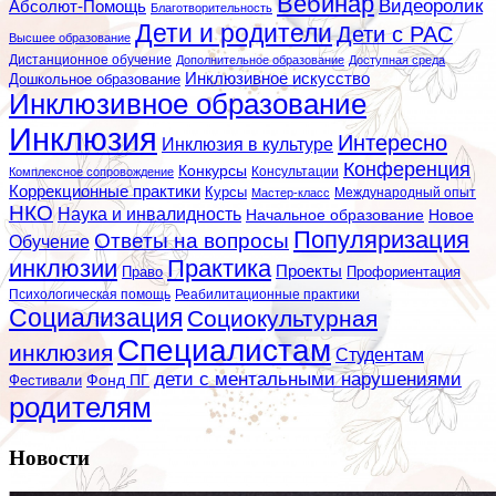
Вебинар
Видеоролик
Абсолют-Помощь
Благотворительность
Дети и родители
Дети с РАС
Высшее образование
Дистанционное обучение
Дополнительное образование
Доступная среда
Инклюзивное искусство
Дошкольное образование
Инклюзивное образование
Инклюзия
Интересно
Инклюзия в культуре
Конференция
Конкурсы
Консультации
Комплексное сопровождение
Коррекционные практики
Курсы
Мастер-класс
Международный опыт
НКО
Наука и инвалидность
Начальное образование
Новое
Популяризация
Ответы на вопросы
Обучение
инклюзии
Практика
Проекты
Профориентация
Право
Психологическая помощь
Реабилитационные практики
Социализация
Социокультурная
Специалистам
инклюзия
Студентам
дети с ментальными нарушениями
Фестивали
Фонд ПГ
родителям
Новости