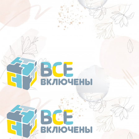
Перейти
к
содержанию