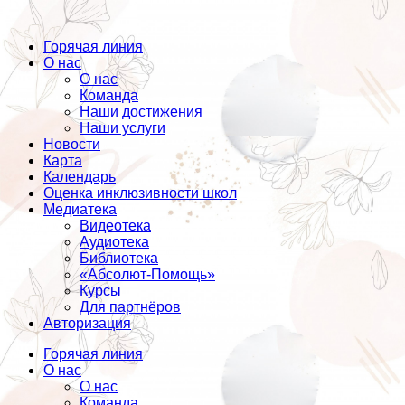
Горячая линия
О нас
О нас
Команда
Наши достижения
Наши услуги
Новости
Карта
Календарь
Оценка инклюзивности школ
Медиатека
Видеотека
Аудиотека
Библиотека
«Абсолют-Помощь»
Курсы
Для партнёров
Авторизация
Горячая линия
О нас
О нас
Команда