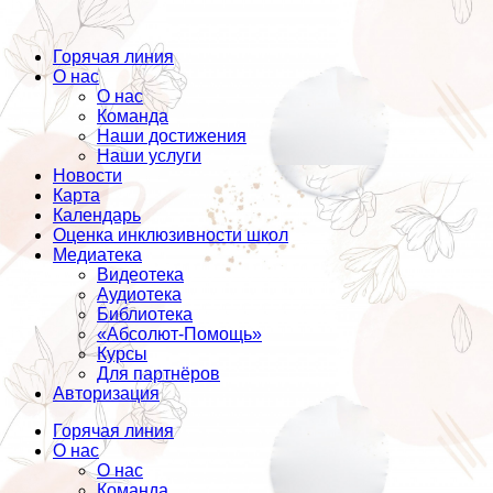
Горячая линия
О нас
О нас
Команда
Наши достижения
Наши услуги
Новости
Карта
Календарь
Оценка инклюзивности школ
Медиатека
Видеотека
Аудиотека
Библиотека
«Абсолют-Помощь»
Курсы
Для партнёров
Авторизация
Горячая линия
О нас
О нас
Команда