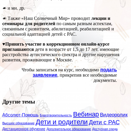
☙ и мн. др.
☙ Также «Наш Солнечный Мир» проводит
лекции и
семинары для родителей
по самым разным аспектам,
связанным с развитием, абилитацией, реабилитацией и
социальной адаптацией детей с РАС.
♥Принять участие в коррекционном онлайн-курсе
приглашаются
дети в возрасте от 1,5 до 17 лет, имеющие
расстройства аутистического спектра и другие нарушения
развития, проживающие в Москве.
Чтобы записаться на курс, необходимо
подать
заявление
, прикрепив все необходимые
документы.
Другие темы
Вебинар
Видеоролик
Абсолют-Помощь
Благотворительность
Дети и родители
Дети с РАС
Высшее образование
Дистанционное обучение
Дополнительное образование
Доступная среда