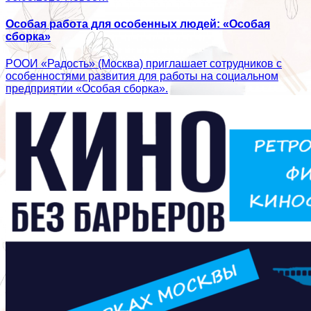
Особая работа для особенных людей: «Особая
сборка»
РООИ «Радость» (Москва) приглашает сотрудников с
особенностями развития для работы на социальном
предприятии «Особая сборка».