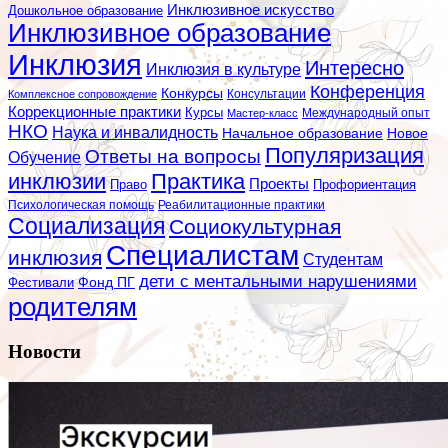
Инклюзивное искусство
Дошкольное образование
Инклюзивное образование
Инклюзия
Интересно
Инклюзия в культуре
Конференция
Конкурсы
Консультации
Комплексное сопровождение
Коррекционные практики
Курсы
Мастер-класс
Международный опыт
НКО
Наука и инвалидность
Начальное образование
Новое
Популяризация
Ответы на вопросы
Обучение
инклюзии
Практика
Проекты
Профориентация
Право
Психологическая помощь
Реабилитационные практики
Социализация
Социокультурная
Специалистам
инклюзия
Студентам
дети с ментальными нарушениями
Фестивали
Фонд ПГ
родителям
Новости