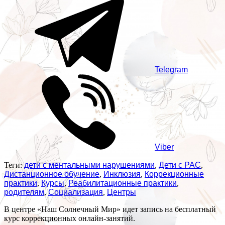
Telegram
Viber
Теги:
дети с ментальными нарушениями
,
Дети с РАС
,
Дистанционное обучение
,
Инклюзия
,
Коррекционные
практики
,
Курсы
,
Реабилитационные практики
,
родителям
,
Социализация
,
Центры
В центре «Наш Солнечный Мир» идет запись на бесплатный
курс коррекционных онлайн-занятий.