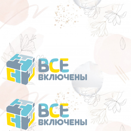
Перейти
к
содержанию