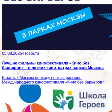
05.08.2026
·
Новости
Лучшие фильмы кинофестиваля «Кино без
барьеров» – в летних кинотеатрах парков Москвы
В парках Москвы проходит показ фильмов
Международного кинофестиваля «Кино без барьеров».