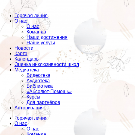
Горячая линия
О нас
О нас
Команда
Наши достижения
Наши услуги
Новости
Карта
Календарь
Оценка инклюзивности школ
Медиатека
Видеотека
Аудиотека
Библиотека
«Абсолют-Помощь»
Курсы
Для партнёров
Авторизация
Горячая линия
О нас
О нас
Команда