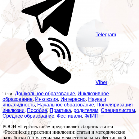
Telegram
Viber
Теги:
Дошкольное образование
,
Инклюзивное
образование
,
Инклюзия
,
Интересно
,
Наука и
инвалидность
,
Начальное образование
,
Популяризация
инклюзии
,
Пособие
,
Практика
,
родителям
,
Специалистам
,
Среднее образование
,
Фестивали
,
ФЛИП
РООИ «Перспектива» представляет сборник статей
«Российские практики инклюзии: статьи и методические
разработки (по материалам межрегиональных фестивалей