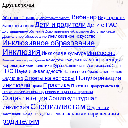
Другие темы
Вебинар
Видеоролик
Абсолют-Помощь
Благотворительность
Дети и родители
Дети с РАС
Высшее образование
Дистанционное обучение
Дополнительное образование
Доступная среда
Инклюзивное искусство
Дошкольное образование
Инклюзивное образование
Инклюзия
Интересно
Инклюзия в культуре
Конференция
Конкурсы
Консультации
Комплексное сопровождение
Коррекционные практики
Курсы
Мастер-класс
Международный опыт
НКО
Наука и инвалидность
Начальное образование
Новое
Популяризация
Ответы на вопросы
Обучение
инклюзии
Практика
Проекты
Профориентация
Право
Психологическая помощь
Реабилитационные практики
Социализация
Социокультурная
Специалистам
инклюзия
Студентам
дети с ментальными нарушениями
Фестивали
Фонд ПГ
родителям