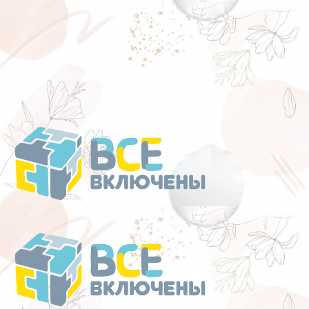
Перейти
к
содержанию