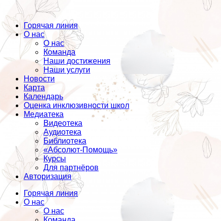
Горячая линия
О нас
О нас
Команда
Наши достижения
Наши услуги
Новости
Карта
Календарь
Оценка инклюзивности школ
Медиатека
Видеотека
Аудиотека
Библиотека
«Абсолют-Помощь»
Курсы
Для партнёров
Авторизация
Горячая линия
О нас
О нас
Команда