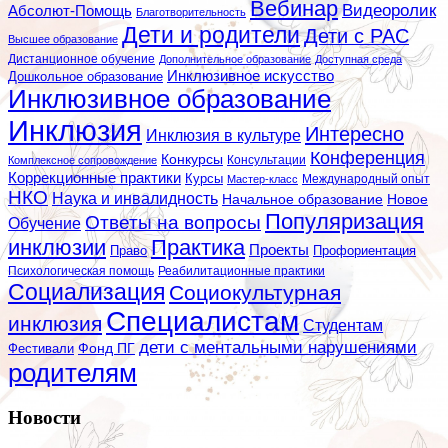
Вебинар
Видеоролик
Абсолют-Помощь
Благотворительность
Дети и родители
Дети с РАС
Высшее образование
Дистанционное обучение
Дополнительное образование
Доступная среда
Инклюзивное искусство
Дошкольное образование
Инклюзивное образование
Инклюзия
Интересно
Инклюзия в культуре
Конференция
Конкурсы
Консультации
Комплексное сопровождение
Коррекционные практики
Курсы
Мастер-класс
Международный опыт
НКО
Наука и инвалидность
Начальное образование
Новое
Популяризация
Ответы на вопросы
Обучение
инклюзии
Практика
Проекты
Профориентация
Право
Психологическая помощь
Реабилитационные практики
Социализация
Социокультурная
Специалистам
инклюзия
Студентам
дети с ментальными нарушениями
Фестивали
Фонд ПГ
родителям
Новости