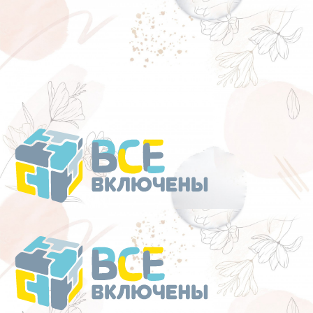
Перейти
к
содержанию