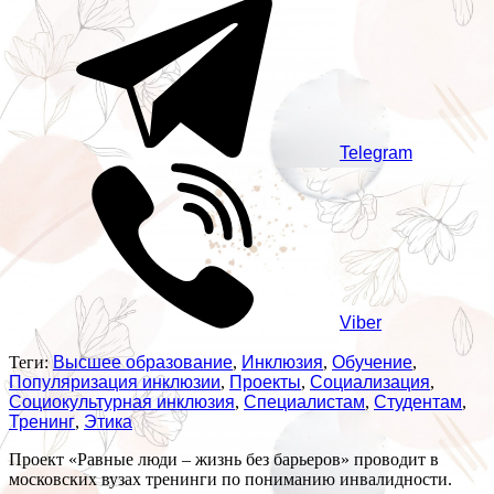
Telegram
Viber
Теги:
Высшее образование
,
Инклюзия
,
Обучение
,
Популяризация инклюзии
,
Проекты
,
Социализация
,
Социокультурная инклюзия
,
Специалистам
,
Студентам
,
Тренинг
,
Этика
Проект «Равные люди – жизнь без барьеров» проводит в
московских вузах тренинги по пониманию инвалидности.