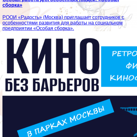
сборка»
РООИ «Радость» (Москва) приглашает сотрудников с
особенностями развития для работы на социальном
предприятии «Особая сборка».