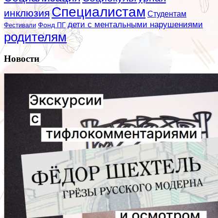
Специалистам
инклюзия
Студентам
дети с ментальными нарушениями
Фестивали
Фонд ПГ
родителям
Новости