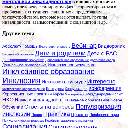
ментальной инвалидностью»
в вопросах и ответах
помогут человеку с синдромом Дауна сориентироваться в
проблемных ситуациях, связанных с предстоящим
трудоустройством, которые касаются выплат, группы
инвалидности, взаимоотношений с соцзащитой и др.
Другие темы
Вебинар
Видеоролик
Абсолют-Помощь
Благотворительность
Дети и родители
Дети с РАС
Высшее образование
Дистанционное обучение
Дополнительное образование
Доступная среда
Инклюзивное искусство
Дошкольное образование
Инклюзивное образование
Инклюзия
Интересно
Инклюзия в культуре
Конференция
Конкурсы
Консультации
Комплексное сопровождение
Коррекционные практики
Курсы
Мастер-класс
Международный опыт
НКО
Наука и инвалидность
Начальное образование
Новое
Популяризация
Ответы на вопросы
Обучение
инклюзии
Практика
Проекты
Профориентация
Право
Психологическая помощь
Реабилитационные практики
Социализация
Социокультурная