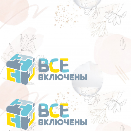
Перейти
к
содержанию