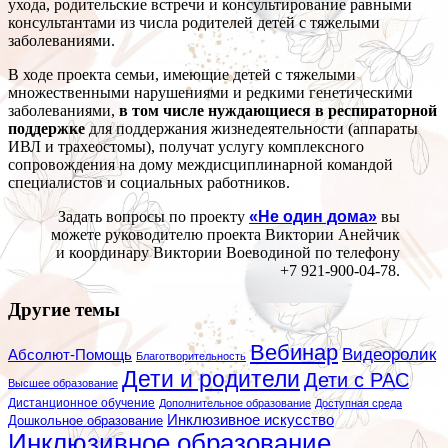
ухода, родительские встречи и консультирование равными
консультантами из числа родителей детей с тяжелыми
заболеваниями.
В ходе проекта семьи, имеющие детей с тяжелыми
множественными нарушениями и редкими генетическими
заболеваниями,
в том числе нуждающиеся в респираторной
поддержке
для поддержания жизнедеятельности (аппараты
ИВЛ и трахеостомы), получат услугу комплексного
сопровождения на дому междисциплинарной командой
специалистов и социальных работников.
Задать вопросы по проекту
«Не один дома»
вы
можете руководителю проекта Виктории Анейчик
и координару Виктории Воеводиной по телефону
+7 921-900-04-78.
Другие темы
Вебинар
Видеоролик
Абсолют-Помощь
Благотворительность
Дети и родители
Дети с РАС
Высшее образование
Дистанционное обучение
Дополнительное образование
Доступная среда
Инклюзивное искусство
Дошкольное образование
Инклюзивное образование