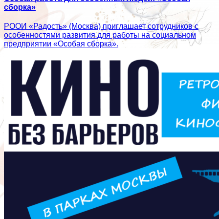
сборка»
РООИ «Радость» (Москва) приглашает сотрудников с
особенностями развития для работы на социальном
предприятии «Особая сборка».