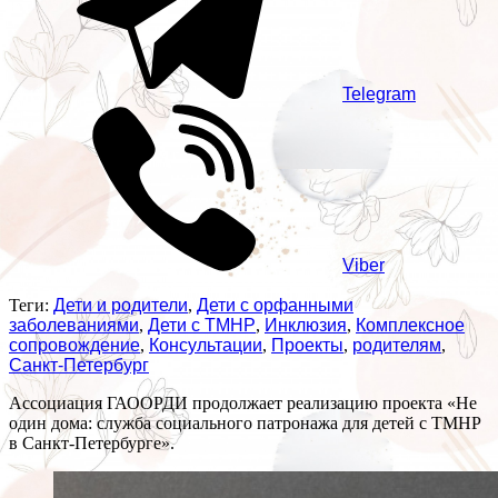
Telegram
Viber
Теги:
Дети и родители
,
Дети с орфанными
заболеваниями
,
Дети с ТМНР
,
Инклюзия
,
Комплексное
сопровождение
,
Консультации
,
Проекты
,
родителям
,
Санкт-Петербург
Ассоциация ГАООРДИ продолжает реализацию проекта «Не
один дома: служба социального патронажа для детей с ТМНР
в Санкт-Петербурге».