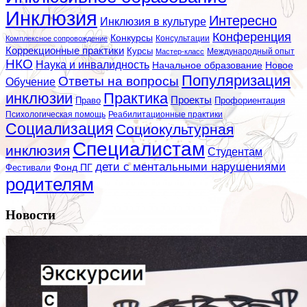
Инклюзия
Интересно
Инклюзия в культуре
Конференция
Конкурсы
Консультации
Комплексное сопровождение
Коррекционные практики
Курсы
Мастер-класс
Международный опыт
НКО
Наука и инвалидность
Начальное образование
Новое
Популяризация
Ответы на вопросы
Обучение
инклюзии
Практика
Проекты
Профориентация
Право
Психологическая помощь
Реабилитационные практики
Социализация
Социокультурная
Специалистам
инклюзия
Студентам
дети с ментальными нарушениями
Фестивали
Фонд ПГ
родителям
Новости