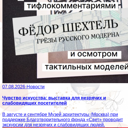
07.08.2026
·
Новости
Чувство искусства: выставка для незрячих и
слабовидящих посетителей
В августе и сентябре Музей архитектуры (Москва) при
поддержке Благотворительного фонда «Свет» проводит
экскурсии для незрячих и слабовидящих людей.