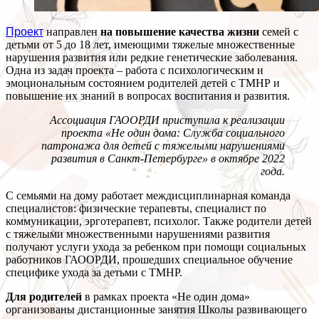
Проект
направлен
на повышение качества жизни
семей с
детьми от 5 до 18 лет, имеющими тяжелые множественные
нарушения развития или редкие генетические заболевания.
Одна из задач проекта – работа с психологическим и
эмоциональным состоянием родителей детей с ТМНР и
повышение их знаний в вопросах воспитания и развития.
Ассоциация ГАООРДИ приступила к реализации
проекта «Не один дома: Служба социального
патронажа для детей с тяжелыми нарушениями
развития в Санкт-Петербурге» в октябре 2022
года.
С семьями на дому работает междисциплинарная команда
специалистов: физические терапевты, специалист по
коммуникации, эрготерапевт, психолог. Также родители детей
с тяжелыми множественными нарушениями развития
получают услуги ухода за ребенком при помощи социальных
работников ГАООРДИ, прошедших специальное обучение
специфике ухода за детьми с ТМНР.
Для родителей
в рамках проекта «Не один дома»
организованы дистанционные занятия Школы развивающего