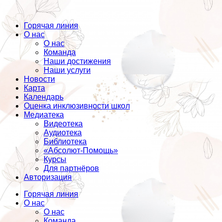
Горячая линия
О нас
О нас
Команда
Наши достижения
Наши услуги
Новости
Карта
Календарь
Оценка инклюзивности школ
Медиатека
Видеотека
Аудиотека
Библиотека
«Абсолют-Помощь»
Курсы
Для партнёров
Авторизация
Горячая линия
О нас
О нас
Команда