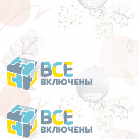
Перейти
к
содержанию