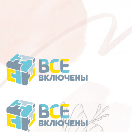
Перейти
к
содержанию