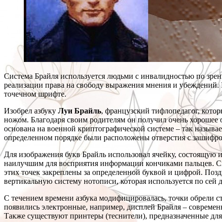
Система Брайля используется людьми с инвалидностью по зрен
реализации права на свободу выражения мнения и убеждений. 
точечном шрифте.
Изобрел азбуку
Луи Брайль
, французский тифлопедагог, котор
ножом. Благодаря своим родителям он получил очень хорошее о
основана на военной криптографической системе – так называе
определенном порядке были расположены отверстия с зашифр
Для изображения букв Брайль использовал ячейку, состоящую и
наилучшим для восприятия информации кончиками пальцев. Сис
этих точек закреплены за определенной буквой и цифрой. Позд
вертикальную систему нотописи, которая используется по сей д
С течением времени азбука модифицировалась, точки обрели с
появились электронные, например, дисплей Брайля – современ
Также существуют принтеры (теснители), предназначенные дл