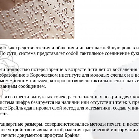
ию как средство чтения и общения и играет важнейшую роль в 
По сути, система представляет собой тактильное соединение б
ый полностью потерял зрение в возрасте пяти лет от воспаления г
бразование в Королевском институте для молодых слепых и в во
мом «ночном письме», которое позволяло тактильно считывать и
ованным сообщением.
з всего шести выпуклых точек, расположенных по три в двух кол
тема шифра базируется на наличии или отсутствии точек в пре
нее Брайль адаптировал свой метод для математики, создав уник
ень.
тандартные размеры, совершенствовались методы печати и каче
ное устройство вывода и отображения графической информации в
я печати документов шрифтом Брайля.