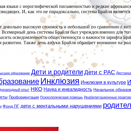
ючая языки с иероглифической письменностью и редкие африканс
идящих. И, как это не парадоксально, система Брайля является 
т довольно высокую стоимость и небольшой по сравнению с виз
о. Всемирный день системы Брайля был учрежден именно для тог
ысить осведомленность общественности о важности шрифта Бра
м развитии. Также день азбуки Брайля обращает внимание на ро
Дети и родители
Дети с РАС
Дистанц
ысшее образование
Инклюзия
бразование
И
Инклюзия в культуре
НКО
Наука и инвалидность
Начальное образо
дународный опыт
екты
Профориентация
Психологическая помощь
Реабилитационные практик
родите
дети с ментальными нарушениями
и
Фонд ПГ