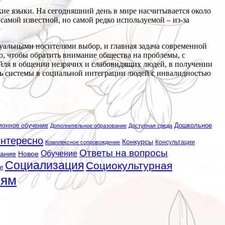
кие языки. На сегодняшний день в мире насчитывается около
самой известной, но самой редко используемой – из-за
уальными носителями выбор, и главная задача современной
о, чтобы обратить внимание общества на проблемы, с
йля в общении незрячих и слабовидящих людей, в получении
ль системы в социальной интеграции людей с инвалидностью
ионное обучение
Дошкольное
Дополнительное образование
Доступная среда
нтересно
Конкурсы
Консультации
Комплексное сопровождение
Ответы на вопросы
Обучение
вание
Новое
Социализация
Социокультурная
и
лям