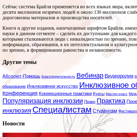
Сейчас система Брайля применяется во всех языках мира, вкл
десяти миллионов незрячих людей и около 130 миллионов слабов
дороговизны материалов и производства носителей.
Книги и другие издания, напечатанные шрифтом Брайля, имею
науки в данном сегменте – сделать их доступными для каждог
которыми сталкиваются люди с инвалидностью по зрению, пов
информации, образования, в их интеллектуальном и культурно
по зрению, в формировании равенства и независимости.
Другие темы
Вебинар
Видеоролик
Абсолют-Помощь
Благотворительность
В
Инклюзивное о
Инклюзивное искусство
образование
Конференция
Коррекционные практики
Курсы
Мастер-класс
Меж
Популяризация инклюзии
Практика
Про
Право
Специалистам
инклюзия
Студентам
Фестивал
Новости