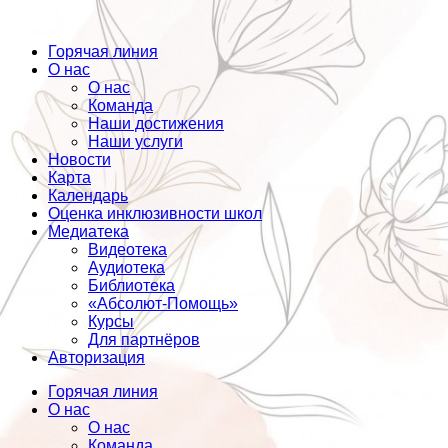
Горячая линия
О нас
О нас
Команда
Наши достижения
Наши услуги
Новости
Карта
Календарь
Оценка инклюзивности школ
Медиатека
Видеотека
Аудиотека
Библиотека
«Абсолют-Помощь»
Курсы
Для партнёров
Авторизация
Горячая линия
О нас
О нас
Команда