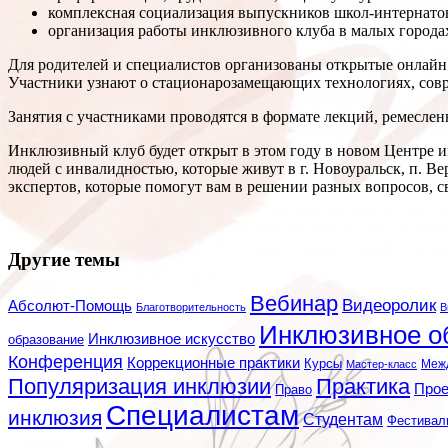
комплексная социализация выпускников школ-интернато
организация работы инклюзивного клуба в малых городах
Для родителей и специалистов организованы открытые онлайн
Участники узнают о стационарозамещающих технологиях, сов
Занятия с участниками проводятся в формате лекций, ремеслен
Инклюзивный клуб будет открыт в этом году в новом Центре и
людей с инвалидностью, которые живут в г. Новоуральск, п. В
экспертов, которые помогут вам в решении разных вопросов, 
Другие темы
Вебинар
Видеоролик
Абсолют-Помощь
Благотворительность
В
Инклюзивное о
Инклюзивное искусство
образование
Конференция
Коррекционные практики
Курсы
Мастер-класс
Меж
Популяризация инклюзии
Практика
Про
Право
Специалистам
инклюзия
Студентам
Фестивал