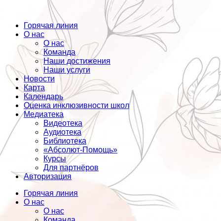
Горячая линия
О нас
О нас
Команда
Наши достижения
Наши услуги
Новости
Карта
Календарь
Оценка инклюзивности школ
Медиатека
Видеотека
Аудиотека
Библиотека
«Абсолют-Помощь»
Курсы
Для партнёров
Авторизация
Горячая линия
О нас
О нас
Команда