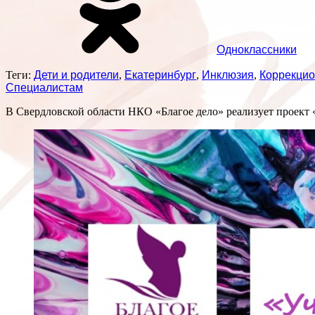
Одноклассники
Теги:
Дети и родители
,
Екатеринбург
,
Инклюзия
,
Коррекцио
Специалистам
В Свердловской области НКО «Благое дело» реализует проект