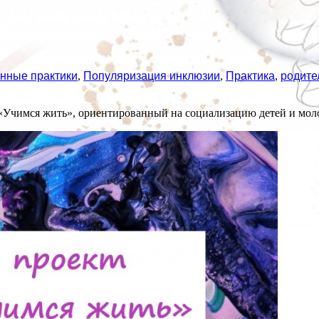
нные практики
,
Популяризация инклюзии
,
Практика
,
родите
 «Учимся жить», ориентированный на социализацию детей и мол