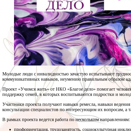
Молодые люди с инвалидностью зачастую испытывают трудност
коммуникативных навыков, неумению правильным образом адапт
Проект «Учимся жить» от НКО «Благое дело» помогает челове
поддержку семей, в которых воспитываются подростки и моло
Участники проекта получают навыки ремесла, навыки ведения
консультации специалистов по интересующим их вопросам, а 
В рамках проекта ведется работа по нескольким направлениям:
профориентация, трудозанятость, социокультурная инклю