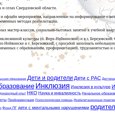
в;
 и селах Свердловской области.
 и офлайн мероприятия, направленные на информирование о воз
ременных методах реабилитации.
ных мастер-классов, социально-бытовых занятий в учебной квар
нклюзивной культуры (п. Верх-Нейвинский) и в г. Березовский.
ерх-Нейвинске и г. Березовский, с просьбой заполнить небольшу
связанных с образованием, профориентацией, трудозанятостью 
Дети и родители
Дети с РАС
Дистанц
ысшее образование
Инклюзия
бразование
И
Инклюзия в культуре
НКО
Наука и инвалидность
Начальное образо
дународный опыт
екты
Профориентация
Психологическая помощь
Реабилитационные практик
родите
дети с ментальными нарушениями
и
Фонд ПГ