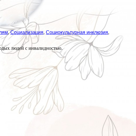
лям
,
Социализация
,
Социокультурная инклюзия
,
одых людей с инвалидностью.