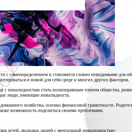
и с самоопределением и становятся словно невидимыми для общ
ироваться в новой для себя среде и многих других факторов.
ку с инвалидностью стать полноправным членом общества, разв
дые люди, имеющие инвалидность.
 домашнего хозяйства, основы финансовой грамотности. Родите
также возможность поделиться своими проблемами.
зия детей, молодых людей с ментальной инвалидностью;