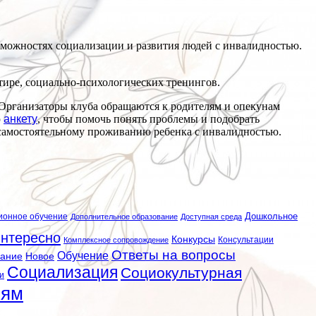
можностях социализации и развития людей с инвалидностью.
тире, социально-психологических тренингов.
 Организаторы клуба обращаются к родителям и опекунам
ю
анкету
, чтобы помочь понять проблемы и подобрать
и самостоятельному проживанию ребенка с инвалидностью.
ионное обучение
Дошкольное
Дополнительное образование
Доступная среда
нтересно
Конкурсы
Консультации
Комплексное сопровождение
Ответы на вопросы
Обучение
вание
Новое
Социализация
Социокультурная
и
лям