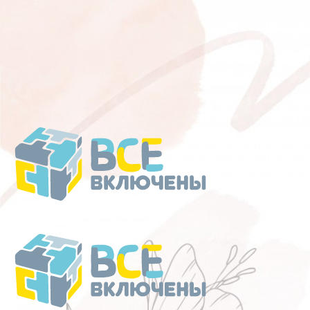
Перейти
к
содержанию