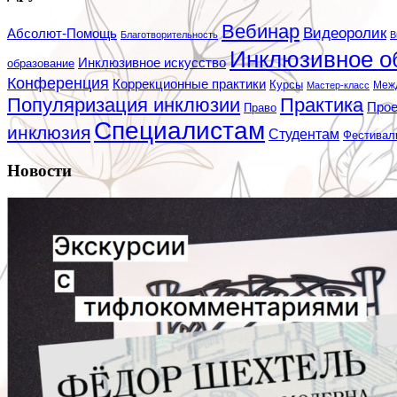
Вебинар
Видеоролик
Абсолют-Помощь
Благотворительность
В
Инклюзивное о
Инклюзивное искусство
образование
Конференция
Коррекционные практики
Курсы
Мастер-класс
Меж
Популяризация инклюзии
Практика
Про
Право
Специалистам
инклюзия
Студентам
Фестивал
Новости