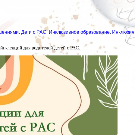
ушениями
,
Дети с РАС
,
Инклюзивное образование
,
Инклюзия
н-лекций для родителей детей с РАС.