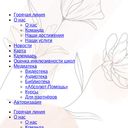
Горячая линия
О нас
О нас
Команда
Наши достижения
Наши услуги
Новости
Карта
Календарь
Оценка инклюзивности школ
Медиатека
Видеотека
Аудиотека
Библиотека
«Абсолют-Помощь»
Курсы
Для партнёров
Авторизация
Горячая линия
О нас
О нас
Команда