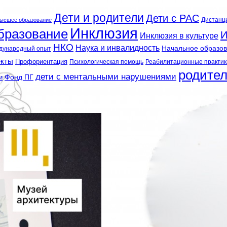
Дети и родители
Дети с РАС
Дистанц
ысшее образование
Инклюзия
бразование
И
Инклюзия в культуре
НКО
Наука и инвалидность
Начальное образо
дународный опыт
екты
Профориентация
Психологическая помощь
Реабилитационные практик
родите
дети с ментальными нарушениями
и
Фонд ПГ