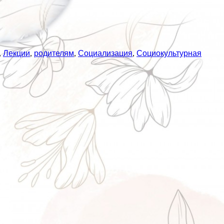
,
Лекции
,
родителям
,
Социализация
,
Социокультурная