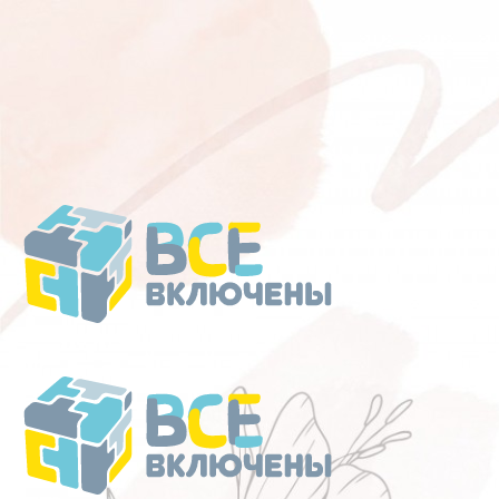
Перейти
к
содержанию