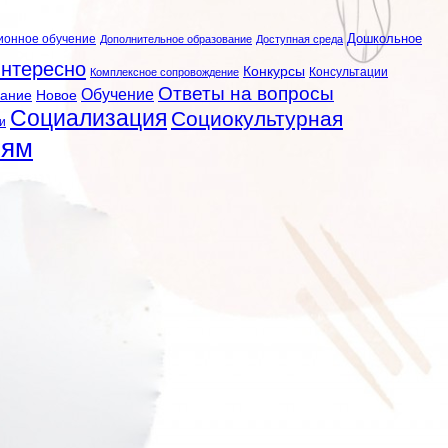
ионное обучение
Дошкольное
Дополнительное образование
Доступная среда
нтересно
Конкурсы
Консультации
Комплексное сопровождение
Ответы на вопросы
Обучение
вание
Новое
Социализация
Социокультурная
и
лям