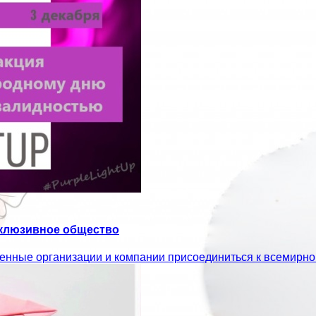
нклюзивное общество
нные организации и компании присоединиться к всемирной