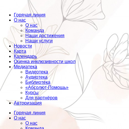
Горячая линия
О нас
О нас
Команда
Наши достижения
Наши услуги
Новости
Карта
Календарь
Оценка инклюзивности школ
Медиатека
Видеотека
Аудиотека
Библиотека
«Абсолют-Помощь»
Курсы
Для партнёров
Авторизация
Горячая линия
О нас
О нас
Команда