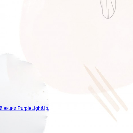
 акции PurpleLightUp.