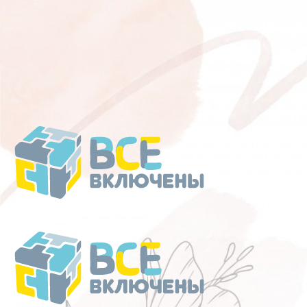
Перейти
к
содержанию