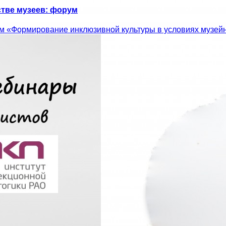
стве музеев: форум
ум «Формирование инклюзивной культуры в условиях музейн