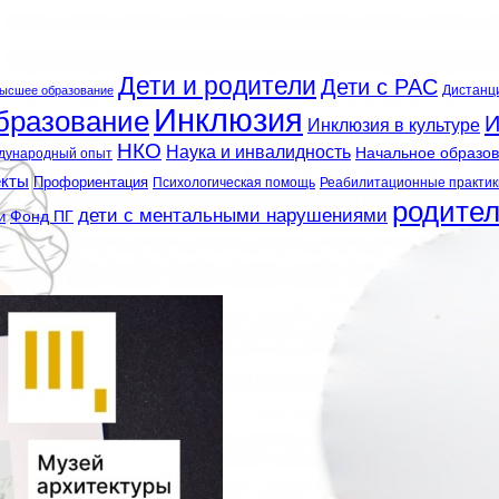
Дети и родители
Дети с РАС
Дистанц
ысшее образование
Инклюзия
бразование
И
Инклюзия в культуре
НКО
Наука и инвалидность
Начальное образо
дународный опыт
екты
Профориентация
Психологическая помощь
Реабилитационные практик
родите
дети с ментальными нарушениями
и
Фонд ПГ