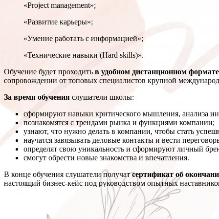
«Project management»;
«Развитие карьеры»;
«Умение работать с информацией»;
«Технические навыки (Нard skills)».
Обучение будет проходить
в удобном дистанционном формате
сопровождении от топовых специалистов крупной междунаро
За время обучения
слушатели школы:
сформируют навыки критического мышления, анализа и
познакомятся с трендами рынка и функциями компании;
узнают, что нужно делать в компании, чтобы стать успе
научатся завязывать деловые контакты и вести переговор
определят свою уникальность и сформируют личный бре
смогут обрести новые знакомства и впечатления.
В конце обучения слушатели получат
сертификат об окончан
настоящий бизнес-кейс под руководством опытных наставнико