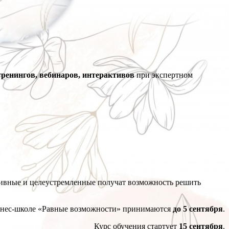
тренингов, вебинаров, интерактивов
при экспертном
тивные и целеустремленные получат возможность решить
знес-школе «Равные возможности» принимаются
до 5 сентября
.
Курс обучения стартует
15 сентября
.