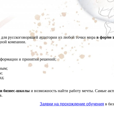
для русскоговорящей аудитории из любой точки мира
в форме 
дной компании.
нформации и принятия решений;
шным;
ы;
нд;
ии бизнес-школы
и возможность найти работу мечты. Самые ак
в.
Заявки на прохождение обучения
в би