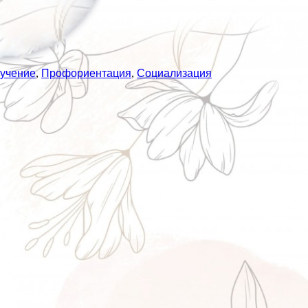
учение
,
Профориентация
,
Социализация