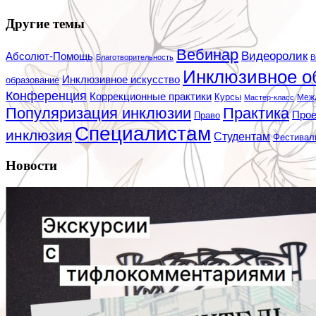
Другие темы
Вебинар
Видеоролик
Абсолют-Помощь
Благотворительность
В
Инклюзивное о
Инклюзивное искусство
образование
Конференция
Коррекционные практики
Курсы
Мастер-класс
Меж
Популяризация инклюзии
Практика
Про
Право
Специалистам
инклюзия
Студентам
Фестивал
Новости