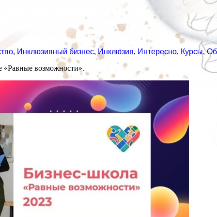
ство
,
Инклюзивный бизнес
,
Инклюзия
,
Интересно
,
Курсы
,
Об
е «Равные возможности».