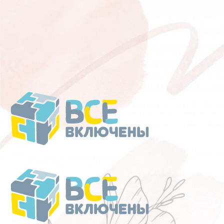
Перейти
к
содержанию