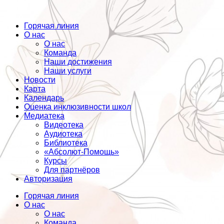
Горячая линия
О нас
О нас
Команда
Наши достижения
Наши услуги
Новости
Карта
Календарь
Оценка инклюзивности школ
Медиатека
Видеотека
Аудиотека
Библиотека
«Абсолют-Помощь»
Курсы
Для партнёров
Авторизация
Горячая линия
О нас
О нас
Команда