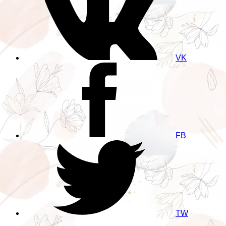
VK
FB
TW