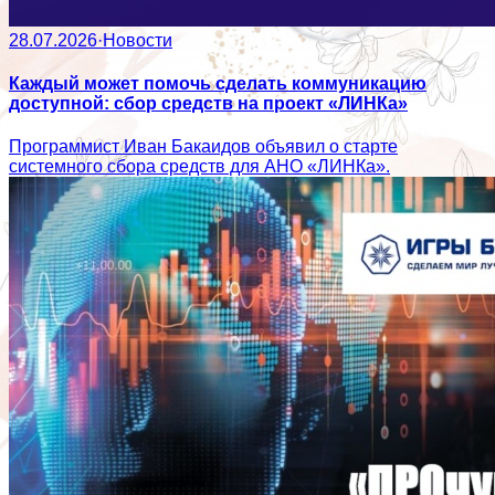
28.07.2026
·
Новости
Каждый может помочь сделать коммуникацию
доступной: сбор средств на проект «ЛИНКа»
Программист Иван Бакаидов объявил о старте
системного сбора средств для АНО «ЛИНКа».