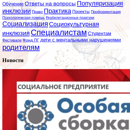
Популяризация
Ответы на вопросы
Обучение
инклюзии
Практика
Проекты
Профориентация
Право
Психологическая помощь
Реабилитационные практики
Социализация
Социокультурная
Специалистам
инклюзия
Студентам
дети с ментальными нарушениями
Фестивали
Фонд ПГ
родителям
Новости