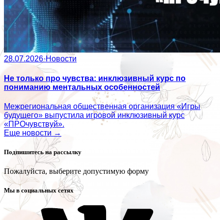
28.07.2026
·
Новости
Не только про чувства: инклюзивный курс по
пониманию ментальных особенностей
Межрегиональная общественная организация «Игры
будущего» выпустила игровой инклюзивный курс
«ПРОчувствуй».
Еще новости →
Подпишитесь на рассылку
Пожалуйста, выберите допустимую форму
Мы в социальных сетях