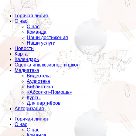
Горячая линия
О нас
О нас
Команда
Наши достижения
Наши услуги
Новости
Карта
Календарь
Оценка инклюзивности школ
Медиатека
Видеотека
Аудиотека
Библиотека
«Абсолют-Помощь»
Курсы
Для партнёров
Авторизация
Горячая линия
О нас
О нас
Команда