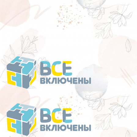
Перейти
к
содержанию