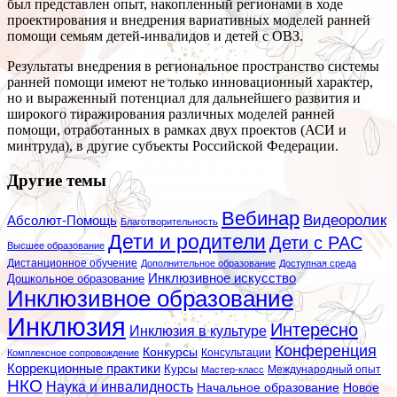
был представлен опыт, накопленный регионами в ходе
проектирования и внедрения вариативных моделей ранней
помощи семьям детей-инвалидов и детей с ОВЗ.
Результаты внедрения в региональное пространство системы
ранней помощи имеют не только инновационный характер,
но и выраженный потенциал для дальнейшего развития и
широкого тиражирования различных моделей ранней
помощи, отработанных в рамках двух проектов (АСИ и
минтруда), в другие субъекты Российской Федерации.
Другие темы
Вебинар
Видеоролик
Абсолют-Помощь
Благотворительность
Дети и родители
Дети с РАС
Высшее образование
Дистанционное обучение
Дополнительное образование
Доступная среда
Инклюзивное искусство
Дошкольное образование
Инклюзивное образование
Инклюзия
Интересно
Инклюзия в культуре
Конференция
Конкурсы
Консультации
Комплексное сопровождение
Коррекционные практики
Курсы
Мастер-класс
Международный опыт
НКО
Наука и инвалидность
Начальное образование
Новое