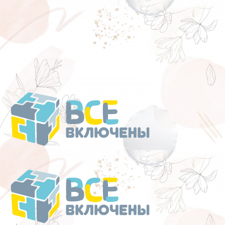
Перейти
к
содержанию