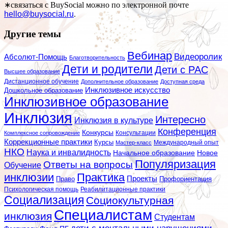
∗связаться с BuySocial можно по электронной почте
hello@buysocial.ru
.
Другие темы
Вебинар
Видеоролик
Абсолют-Помощь
Благотворительность
Дети и родители
Дети с РАС
Высшее образование
Дистанционное обучение
Дополнительное образование
Доступная среда
Инклюзивное искусство
Дошкольное образование
Инклюзивное образование
Инклюзия
Интересно
Инклюзия в культуре
Конференция
Конкурсы
Консультации
Комплексное сопровождение
Коррекционные практики
Курсы
Мастер-класс
Международный опыт
НКО
Наука и инвалидность
Начальное образование
Новое
Популяризация
Ответы на вопросы
Обучение
инклюзии
Практика
Проекты
Профориентация
Право
Психологическая помощь
Реабилитационные практики
Социализация
Социокультурная
Специалистам
инклюзия
Студентам