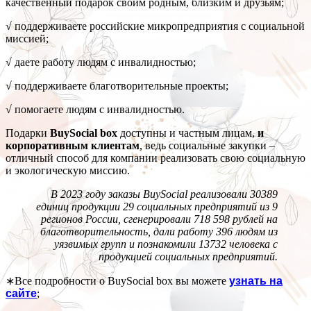
качественный подарок своим родным, близким и друзьям;
√ поддерживаете российские микропредприятия с социальной
миссией;
√ даете работу людям с инвалидностью;
√ поддерживаете благотворительные проекты;
√ помогаете людям с инвалидностью.
Подарки
BuySocial box
доступны и частным лицам,
и
корпоративным клиентам
, ведь социальные закупки –
отличный способ для компании реализовать свою социальную
и экологическую миссию.
В 2023 году​ заказы BuySocial реализовали 30389
единиц продукции 29 социальных предприятий из 9
регионов России, сгенерировали 718 598 рублей на
благотворительность, дали работу 396 людям из
уязвимых групп и познакомили 13732 человека с
продукцией социальных предприятий.
∗Все подробности о BuySocial box вы можете
узнать на
сайте
;