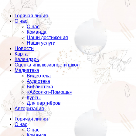
Горячая линия
О нас
О нас
Команда
Наши достижения
Наши услуги
Новости
Карта
Календарь
Оценка инклюзивности школ
Медиатека
Видеотека
Аудиотека
Библиотека
«Абсолют-Помощь»
Курсы
Для партнёров
Авторизация
Горячая линия
О нас
О нас
Команда