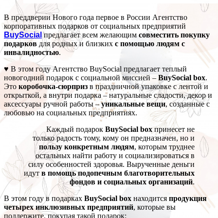
В преддверии Нового года первое в России Агентство
корпоративных подарков от социальных предприятий
BuySocial
предлагает всем желающим
совместить покупку
подарков
для родных и близких
с помощью людям с
инвалидностью
.
♥ В этом году Агентство BuySocial предлагает теплый
новогодний подарок с социальной миссией –
BuySocial box
.
Это
коробочка-сюрприз
в праздничной упаковке с лентой и
открыткой, а внутри подарка – натуральные сладости, декор и
аксессуары ручной работы –
уникальные вещи
, созданные с
любовью на социальных предприятиях.
Каждый подарок
BuySocial box
принесет не
только радость тому, кому он предназначен, но и
пользу конкретным людям
, которым труднее
остальных найти работу и социализироваться в
силу особенностей здоровья. Вырученные деньги
идут
в помощь подопечным благотворительных
фондов и социальных организаций
.
В этом году в подарках
BuySocial box
находится
продукция
четырех инклюзивных предприятий
, которые вы
поддержите, покупая такой подарок: