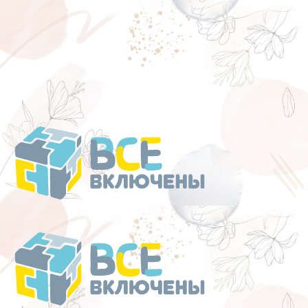
Перейти
к
содержанию