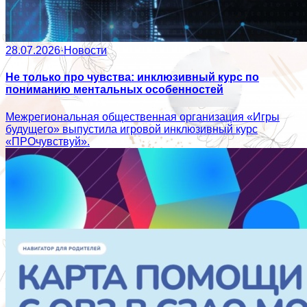
28.07.2026
·
Новости
Не только про чувства: инклюзивный курс по
пониманию ментальных особенностей
Межрегиональная общественная организация «Игры
будущего» выпустила игровой инклюзивный курс
«ПРОчувствуй».