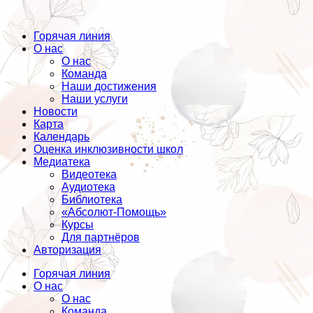
Горячая линия
О нас
О нас
Команда
Наши достижения
Наши услуги
Новости
Карта
Календарь
Оценка инклюзивности школ
Медиатека
Видеотека
Аудиотека
Библиотека
«Абсолют-Помощь»
Курсы
Для партнёров
Авторизация
Горячая линия
О нас
О нас
Команда