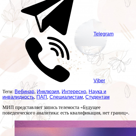
Telegram
Viber
Теги:
Вебинар
,
Инклюзия
,
Интересно
,
Наука и
инвалидность
,
ПАП
,
Специалистам
,
Студентам
МИП представляет запись телемоста «Будущее
поведенческого аналитика: есть квалификация, нет границ».