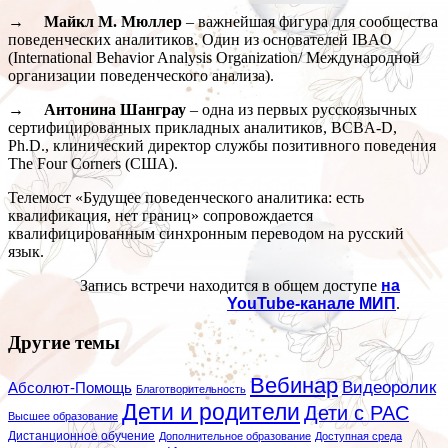
→ Майкл М. Мюллер
– важнейшая фигура для сообщества
поведенческих аналитиков. Один из основателей IBAO
(International Behavior Analysis Organization/ Международной
организации поведенческого анализа).
→ Антонина Шанграу
– одна из первых русскоязычных
сертифицированных прикладных аналитиков, BCBA-D,
Ph.D., клинический директор службы позитивного поведения
The Four Corners (США).
Телемост «Будущее поведенческого аналитика: есть
квалификация, нет границ» сопровождается
квалифицированным синхронным переводом на русский
язык.
Запись встречи находится в общем доступе
на
YouTube-канале МИП
.
Другие темы
Вебинар
Видеоролик
Абсолют-Помощь
Благотворительность
Дети и родители
Дети с РАС
Высшее образование
Дистанционное обучение
Дополнительное образование
Доступная среда