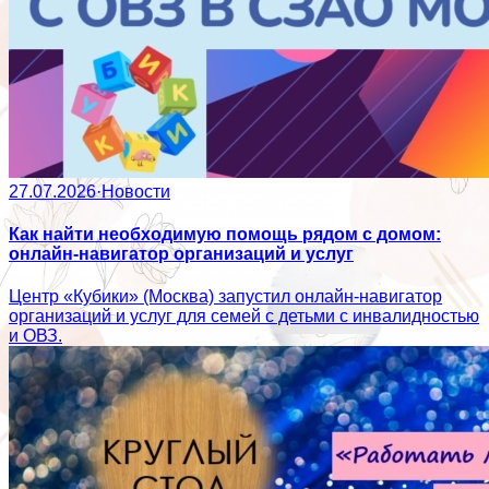
27.07.2026
·
Новости
Как найти необходимую помощь рядом с домом:
онлайн-навигатор организаций и услуг
Центр «Кубики» (Москва) запустил онлайн-навигатор
организаций и услуг для семей с детьми с инвалидностью
и ОВЗ.