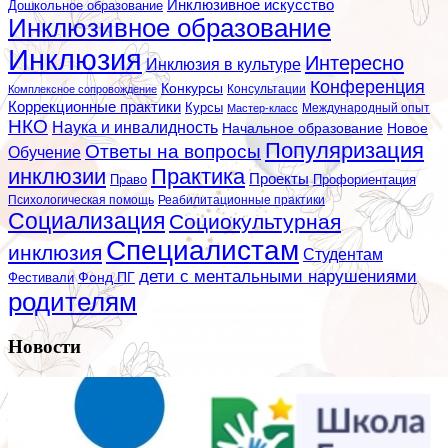
Инклюзивное искусство
Дошкольное образование
Инклюзивное образование
Инклюзия
Интересно
Инклюзия в культуре
Конференция
Конкурсы
Консультации
Комплексное сопровождение
Коррекционные практики
Курсы
Мастер-класс
Международный опыт
НКО
Наука и инвалидность
Начальное образование
Новое
Популяризация
Ответы на вопросы
Обучение
инклюзии
Практика
Проекты
Профориентация
Право
Психологическая помощь
Реабилитационные практики
Социализация
Социокультурная
Специалистам
инклюзия
Студентам
дети с ментальными нарушениями
Фестивали
Фонд ПГ
родителям
Новости