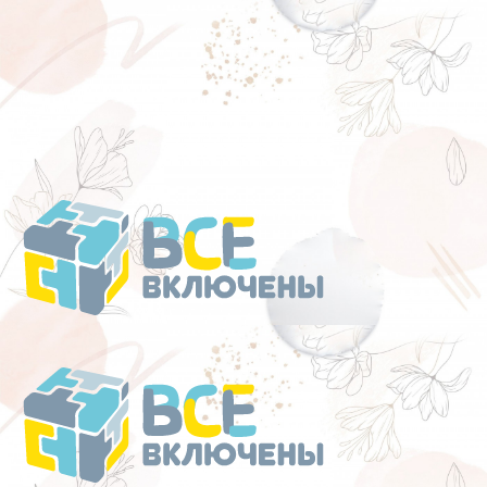
Перейти
к
содержанию