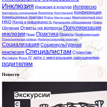
Инклюзия
Интересно
Инклюзия в культуре
Конференция
Конкурсы
Консультации
Комплексное сопровождение
Коррекционные практики
Курсы
Мастер-класс
Международный опыт
НКО
Наука и инвалидность
Начальное образование
Новое
Популяризация
Ответы на вопросы
Обучение
инклюзии
Практика
Проекты
Профориентация
Право
Психологическая помощь
Реабилитационные практики
Социализация
Социокультурная
Специалистам
инклюзия
Студентам
дети с ментальными нарушениями
Фестивали
Фонд ПГ
родителям
Новости