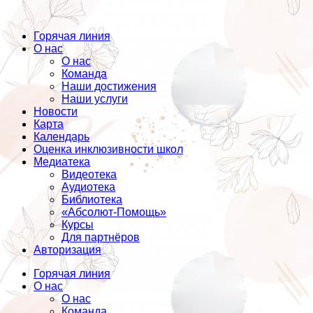
Горячая линия
О нас
О нас
Команда
Наши достижения
Наши услуги
Новости
Карта
Календарь
Оценка инклюзивности школ
Медиатека
Видеотека
Аудиотека
Библиотека
«Абсолют-Помощь»
Курсы
Для партнёров
Авторизация
Горячая линия
О нас
О нас
Команда