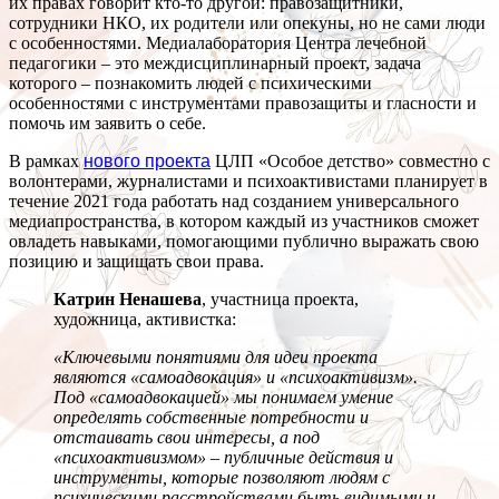
их правах говорит кто-то другой: правозащитники,
сотрудники НКО, их родители или опекуны, но не сами люди
с особенностями. Медиалаборатория Центра лечебной
педагогики – это междисциплинарный проект, задача
которого – познакомить людей с психическими
особенностями с инструментами правозащиты и гласности и
помочь им заявить о себе.
В рамках
нового проекта
ЦЛП «Особое детство» совместно с
волонтерами, журналистами и психоактивистами планирует в
течение 2021 года работать над созданием универсального
медиапространства, в котором каждый из участников сможет
овладеть навыками, помогающими публично выражать свою
позицию и защищать свои права.
Катрин Ненашева
, участница проекта,
художница, активистка:
«Ключевыми понятиями для идеи проекта
являются «самоадвокация» и «психоактивизм».
Под «самоадвокацией» мы понимаем умение
определять собственные потребности и
отстаивать свои интересы, а под
«психоактивизмом» – публичные действия и
инструменты, которые позволяют людям с
психическими расстройствами быть видимыми и