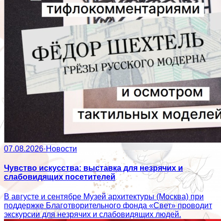
07.08.2026
·
Новости
Чувство искусства: выставка для незрячих и
слабовидящих посетителей
В августе и сентябре Музей архитектуры (Москва) при
поддержке Благотворительного фонда «Свет» проводит
экскурсии для незрячих и слабовидящих людей.