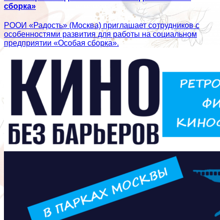
сборка»
РООИ «Радость» (Москва) приглашает сотрудников с
особенностями развития для работы на социальном
предприятии «Особая сборка».