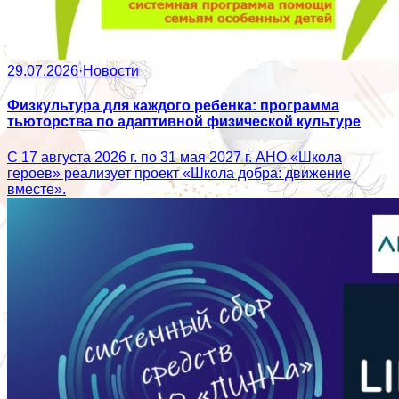
29.07.2026
·
Новости
Физкультура для каждого ребенка: программа
тьюторства по адаптивной физической культуре
С 17 августа 2026 г. по 31 мая 2027 г. АНО «Школа
героев» реализует проект «Школа добра: движение
вместе».