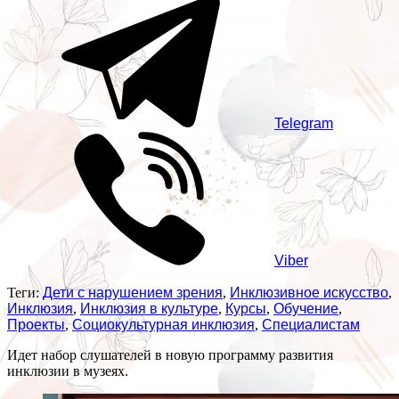
Telegram
Viber
Теги:
Дети с нарушением зрения
,
Инклюзивное искусство
,
Инклюзия
,
Инклюзия в культуре
,
Курсы
,
Обучение
,
Проекты
,
Социокультурная инклюзия
,
Специалистам
Идет набор слушателей в новую программу развития
инклюзии в музеях.