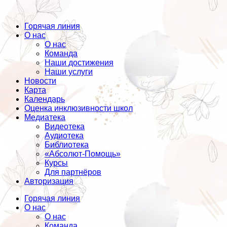
Горячая линия
О нас
О нас
Команда
Наши достижения
Наши услуги
Новости
Карта
Календарь
Оценка инклюзивности школ
Медиатека
Видеотека
Аудиотека
Библиотека
«Абсолют-Помощь»
Курсы
Для партнёров
Авторизация
Горячая линия
О нас
О нас
Команда