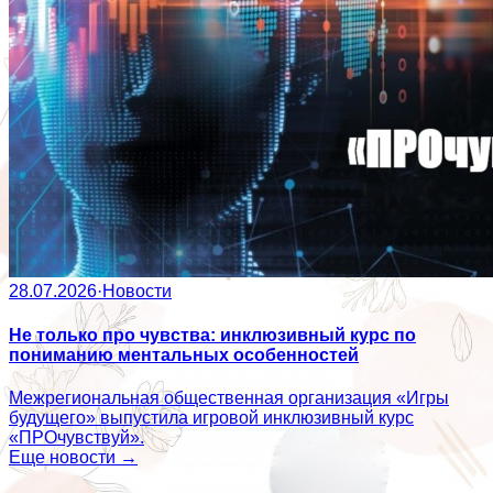
28.07.2026
·
Новости
Не только про чувства: инклюзивный курс по
пониманию ментальных особенностей
Межрегиональная общественная организация «Игры
будущего» выпустила игровой инклюзивный курс
«ПРОчувствуй».
Еще новости →