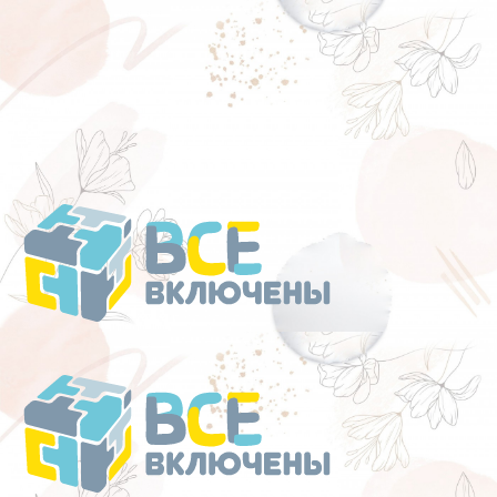
Перейти
к
содержанию