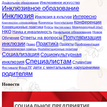
Инклюзивное искусство
Дошкольное образование
Инклюзивное образование
Инклюзия
Интересно
Инклюзия в культуре
Конференция
Конкурсы
Консультации
Комплексное сопровождение
Коррекционные практики
Курсы
Мастер-класс
Международный опыт
НКО
Наука и инвалидность
Начальное образование
Новое
Популяризация
Ответы на вопросы
Обучение
инклюзии
Практика
Проекты
Профориентация
Право
Психологическая помощь
Реабилитационные практики
Социализация
Социокультурная
Специалистам
инклюзия
Студентам
дети с ментальными нарушениями
Фестивали
Фонд ПГ
родителям
Новости