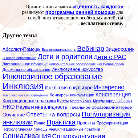
Организации альянса
«Ценность каждого»
реализуют
программы ранней помощи
для
семей, воспитывающих особенных детей,
на
бесплатной основе
.
Другие темы
Вебинар
Видеоролик
Абсолют-Помощь
Благотворительность
Дети и родители
Дети с РАС
Высшее образование
Дистанционное обучение
Дополнительное образование
Доступная среда
Инклюзивное искусство
Дошкольное образование
Инклюзивное образование
Инклюзия
Интересно
Инклюзия в культуре
Конференция
Конкурсы
Консультации
Комплексное сопровождение
Коррекционные практики
Курсы
Мастер-класс
Международный опыт
НКО
Наука и инвалидность
Начальное образование
Новое
Популяризация
Ответы на вопросы
Обучение
инклюзии
Практика
Проекты
Профориентация
Право
Психологическая помощь
Реабилитационные практики
Социализация
Социокультурная