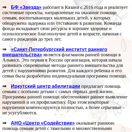
⇒
БФ «Звезда»
работает в Казани с 2016 года и реализует
системные проекты, направленные на оказание помощи
семьям, воспитывающих маленьких детей, у которых
обнаружена задержка или отставание в развитии. Команда
фонда вкладывает свои ресурсы в хорошее здоровье и
психологическое благополучие детей в возрасте, начиная с
самого рождения до трех лет.
⇒
«Санкт-Петербургский институт раннего
вмешательства»
является флагманом ранней помощи в
Альянсе. Это первая в России организация, которая начала
развивать современные методы раннего вмешательства для
детей с нарушениями развития. Для каждого ребенка и его
семьи была разработана индивидуальная программа помощи.
⇒
Иркутский центр абилитации
предлагает помощь
семьям с особыми детьми с самых первых дней жизни.
Программы ранней помощи обеспечивают раннее выявление
нарушений и их профилактику. При этом некоторые
нарушения компенсируются полностью, а более серьезные –
не усугубляются.
⇒
АНО «Центр «Содействие»
оказывает раннюю
помощь семьям детей с тяжелыми и множественными