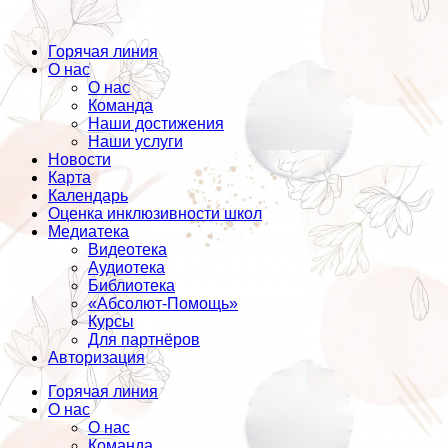
Горячая линия
О нас
О нас
Команда
Наши достижения
Наши услуги
Новости
Карта
Календарь
Оценка инклюзивности школ
Медиатека
Видеотека
Аудиотека
Библиотека
«Абсолют-Помощь»
Курсы
Для партнёров
Авторизация
Горячая линия
О нас
О нас
Команда