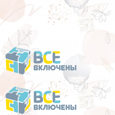
Перейти
к
содержанию