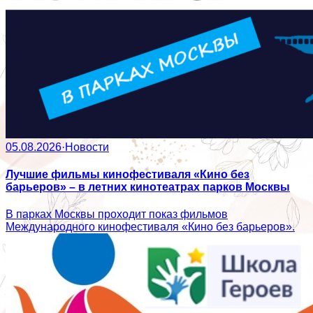
05.08.2026
·
Новости
Лучшие фильмы кинофестиваля «Кино без
барьеров» – в летних кинотеатрах парков Москвы
В парках Москвы проходит показ фильмов
Международного кинофестиваля «Кино без барьеров».