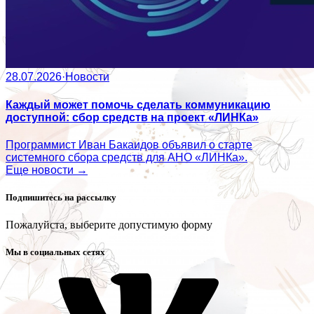
28.07.2026
·
Новости
Каждый может помочь сделать коммуникацию
доступной: сбор средств на проект «ЛИНКа»
Программист Иван Бакаидов объявил о старте
системного сбора средств для АНО «ЛИНКа».
Еще новости →
Подпишитесь на рассылку
Пожалуйста, выберите допустимую форму
Мы в социальных сетях