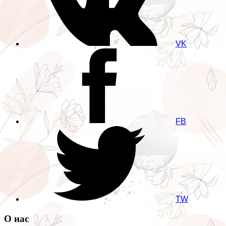
VK
FB
TW
О нас