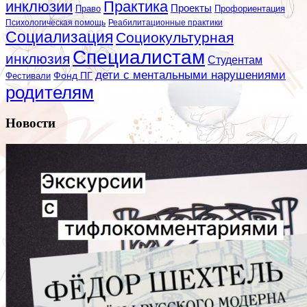
инклюзии
Практика
Проекты
Профориентация
Право
Психологическая помощь
Реабилитационные практики
Социализация
Социокультурная
Специалистам
инклюзия
Студентам
дети с ментальными нарушениями
Фестивали
Фонд ПГ
родителям
Новости