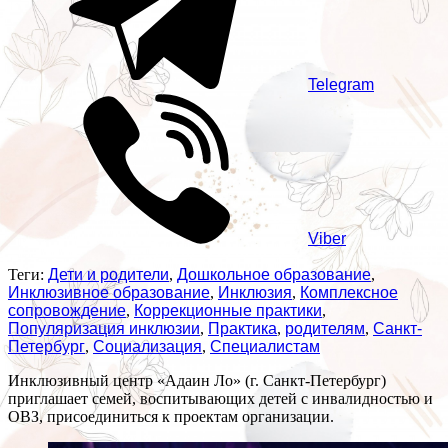
Telegram
Viber
Теги:
Дети и родители
,
Дошкольное образование
,
Инклюзивное образование
,
Инклюзия
,
Комплексное
сопровождение
,
Коррекционные практики
,
Популяризация инклюзии
,
Практика
,
родителям
,
Санкт-
Петербург
,
Социализация
,
Специалистам
Инклюзивный центр «Адаин Ло» (г. Санкт-Петербург)
приглашает семей, воспитывающих детей с инвалидностью и
ОВЗ, присоединиться к проектам организации.