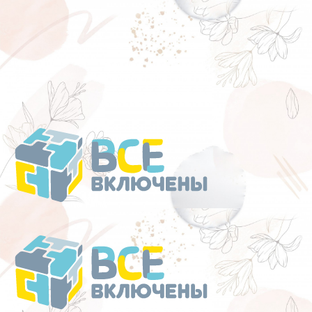
Перейти
к
содержанию