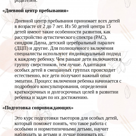
родителей.
«Дневной центр пребывания»
Дневной центр пребывания принимает всех детей
в возрасте от 2 до 7 лет. Из 50 детей центра 15
детей имеют такие особенности развития, как
расстройство аутистического спектра (РАС),
синдром Дауна, детский церебральный паралич
(ДЦП) и другие. Для полноценного включения
специалисты используют индивидуальный подход
к каждому ребенку. Чем раньше дети включаются в
группу сверстников, тем лучше. Адаптация
особых детей в смешанных группах происходит
естественно, все дети получают важный опыт
эмпатии. Процесс включения ребенка начинается с
подробного консультирования, определения
краткосрочных и долгосрочных целей в развитии
ребенка и задач по их достижению.
«Подготовка сопровождающих»
Это курс подготовки тьюторов для особых детей,
который поможет понять, что такое работа с
особыми и нормотипичными детьми, научит
наблюдать за детьми и лучше понимать их,