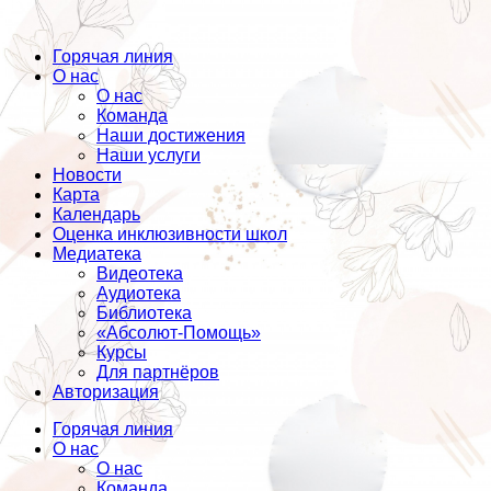
Горячая линия
О нас
О нас
Команда
Наши достижения
Наши услуги
Новости
Карта
Календарь
Оценка инклюзивности школ
Медиатека
Видеотека
Аудиотека
Библиотека
«Абсолют-Помощь»
Курсы
Для партнёров
Авторизация
Горячая линия
О нас
О нас
Команда