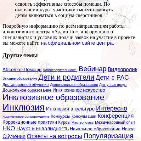
освоить эффективные способы помощи. По
окончании курса участники смогут помогать
детям включаться в социум сверстников.
Подробную информацию по всем направлениям работы
инклюзивного центра «Адаин Ло», информацию о
специалистах и условиях подачи заявок на участие в проекте
вы можете найти
на официальном сайте центра
.
Другие темы
Вебинар
Видеоролик
Абсолют-Помощь
Благотворительность
Дети и родители
Дети с РАС
Высшее образование
Дистанционное обучение
Дополнительное образование
Доступная среда
Инклюзивное искусство
Дошкольное образование
Инклюзивное образование
Инклюзия
Интересно
Инклюзия в культуре
Конференция
Конкурсы
Консультации
Комплексное сопровождение
Коррекционные практики
Курсы
Мастер-класс
Международный опыт
НКО
Наука и инвалидность
Начальное образование
Новое
Популяризация
Ответы на вопросы
Обучение