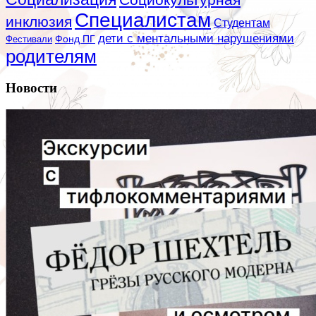
Специалистам
инклюзия
Студентам
дети с ментальными нарушениями
Фестивали
Фонд ПГ
родителям
Новости