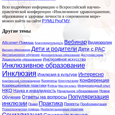
Всю подробную информацию о Всероссийской научно-
практической конференции «Инклюзивное здравоохранение,
образование и здоровье личности в современном мире»
можно найти на сайте
РУМЦ РязГМУ
.
Другие темы
Вебинар
Видеоролик
Абсолют-Помощь
Благотворительность
Дети и родители
Дети с РАС
Высшее образование
Дистанционное обучение
Дополнительное образование
Доступная среда
Инклюзивное искусство
Дошкольное образование
Инклюзивное образование
Инклюзия
Интересно
Инклюзия в культуре
Конференция
Конкурсы
Консультации
Комплексное сопровождение
Коррекционные практики
Курсы
Мастер-класс
Международный опыт
НКО
Наука и инвалидность
Начальное образование
Новое
Популяризация
Ответы на вопросы
Обучение
инклюзии
Практика
Проекты
Профориентация
Право
Психологическая помощь
Реабилитационные практики
Социализация
Социокультурная