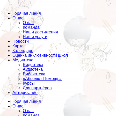
Горячая линия
О нас
О нас
Команда
Наши достижения
Наши услуги
Новости
Карта
Календарь
Оценка инклюзивности школ
Медиатека
Видеотека
Аудиотека
Библиотека
«Абсолют-Помощь»
Курсы
Для партнёров
Авторизация
Горячая линия
О нас
О нас
Команда