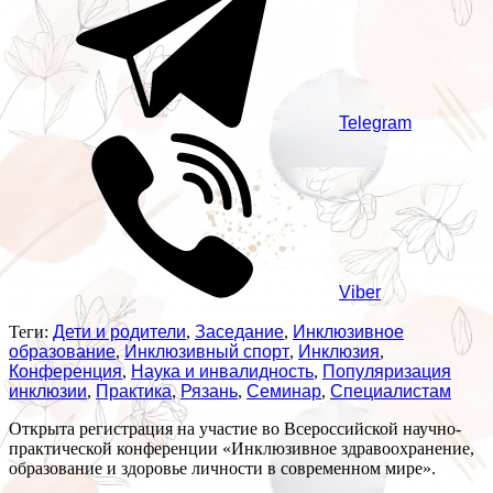
Telegram
Viber
Теги:
Дети и родители
,
Заседание
,
Инклюзивное
образование
,
Инклюзивный спорт
,
Инклюзия
,
Конференция
,
Наука и инвалидность
,
Популяризация
инклюзии
,
Практика
,
Рязань
,
Семинар
,
Специалистам
Открыта регистрация на участие во Всероссийской научно-
практической конференции «Инклюзивное здравоохранение,
образование и здоровье личности в современном мире».