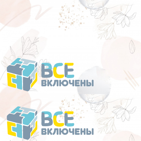
Перейти
к
содержанию