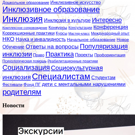
Инклюзивное искусство
Дошкольное образование
Инклюзивное образование
Инклюзия
Интересно
Инклюзия в культуре
Конференция
Конкурсы
Консультации
Комплексное сопровождение
Коррекционные практики
Курсы
Мастер-класс
Международный опыт
НКО
Наука и инвалидность
Начальное образование
Новое
Популяризация
Ответы на вопросы
Обучение
инклюзии
Практика
Проекты
Профориентация
Право
Психологическая помощь
Реабилитационные практики
Социализация
Социокультурная
Специалистам
инклюзия
Студентам
дети с ментальными нарушениями
Фестивали
Фонд ПГ
родителям
Новости