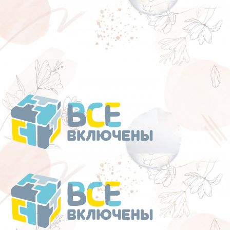
Перейти
к
содержанию