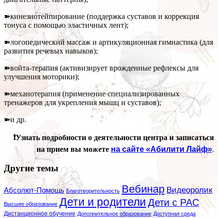
➽кинезиотейпирование (поддержка суставов и коррекция
тонуса с помощью эластичных лент);
➽логопедический массаж и артикуляционная гимнастика (для
развития речевых навыков);
➽войта-терапия (активизирует врожденные рефлексы для
улучшения моторики);
➽механотерапия (применение специализированных
тренажеров для укрепления мышц и суставов);
➽и др.
❗Узнать подробности о деятельности центра и записаться
на прием вы можете
на сайте «Абилити Лайф»
.
Другие темы
Вебинар
Видеоролик
Абсолют-Помощь
Благотворительность
Дети и родители
Дети с РАС
Высшее образование
Дистанционное обучение
Дополнительное образование
Доступная среда