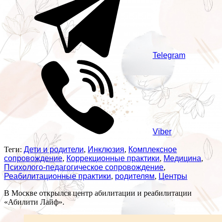
Telegram
Viber
Теги:
Дети и родители
,
Инклюзия
,
Комплексное
сопровождение
,
Коррекционные практики
,
Медицина
,
Психолого-педагогическое сопровождение
,
Реабилитационные практики
,
родителям
,
Центры
В Москве открылся центр абилитации и реабилитации
«Абилити Лайф».