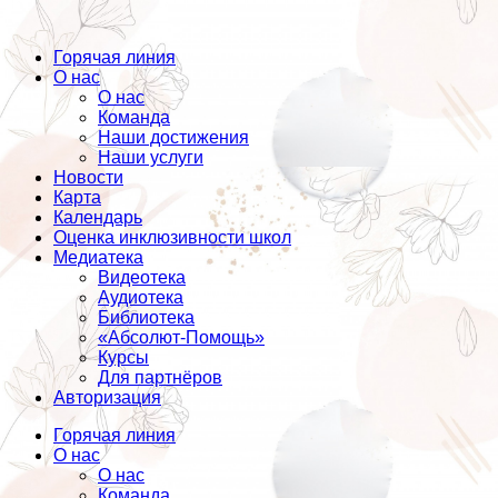
Горячая линия
О нас
О нас
Команда
Наши достижения
Наши услуги
Новости
Карта
Календарь
Оценка инклюзивности школ
Медиатека
Видеотека
Аудиотека
Библиотека
«Абсолют-Помощь»
Курсы
Для партнёров
Авторизация
Горячая линия
О нас
О нас
Команда