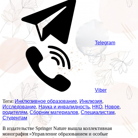
Telegram
Viber
Теги:
Инклюзивное образование
,
Инклюзия
,
Исследование
,
Наука и инвалидность
,
НКО
,
Новое
,
родителям
,
Сборник материалов
,
Специалистам
,
Студентам
В издательстве Springer Nature вышла коллективная
монография «Управление образованием и особые