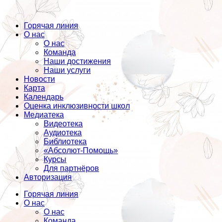
Горячая линия
О нас
О нас
Команда
Наши достижения
Наши услуги
Новости
Карта
Календарь
Оценка инклюзивности школ
Медиатека
Видеотека
Аудиотека
Библиотека
«Абсолют-Помощь»
Курсы
Для партнёров
Авторизация
Горячая линия
О нас
О нас
Команда