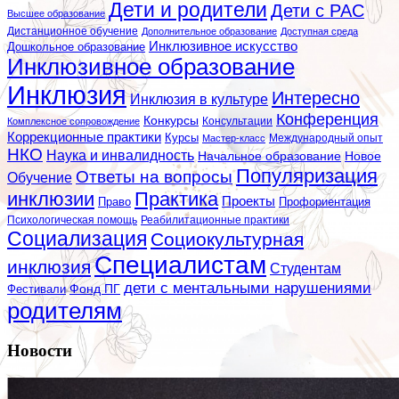
Дети и родители
Дети с РАС
Высшее образование
Дистанционное обучение
Дополнительное образование
Доступная среда
Инклюзивное искусство
Дошкольное образование
Инклюзивное образование
Инклюзия
Интересно
Инклюзия в культуре
Конференция
Конкурсы
Консультации
Комплексное сопровождение
Коррекционные практики
Курсы
Мастер-класс
Международный опыт
НКО
Наука и инвалидность
Начальное образование
Новое
Популяризация
Ответы на вопросы
Обучение
инклюзии
Практика
Проекты
Профориентация
Право
Психологическая помощь
Реабилитационные практики
Социализация
Социокультурная
Специалистам
инклюзия
Студентам
дети с ментальными нарушениями
Фестивали
Фонд ПГ
родителям
Новости