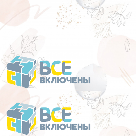
Перейти
к
содержанию