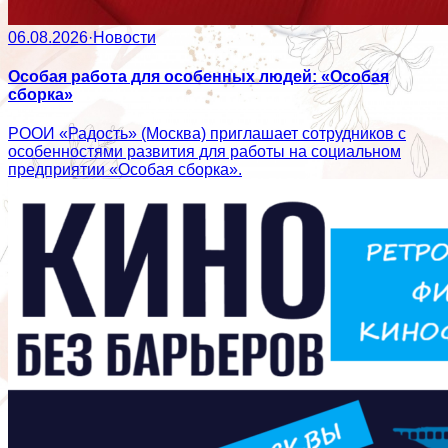
06.08.2026
·
Новости
Особая работа для особенных людей: «Особая
сборка»
РООИ «Радость» (Москва) приглашает сотрудников с
особенностями развития для работы на социальном
предприятии «Особая сборка».