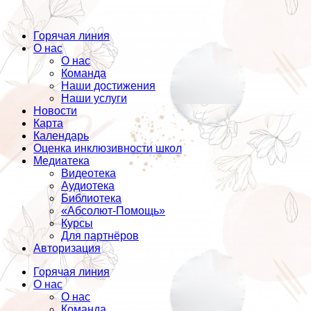
Горячая линия
О нас
О нас
Команда
Наши достижения
Наши услуги
Новости
Карта
Календарь
Оценка инклюзивности школ
Медиатека
Видеотека
Аудиотека
Библиотека
«Абсолют-Помощь»
Курсы
Для партнёров
Авторизация
Горячая линия
О нас
О нас
Команда