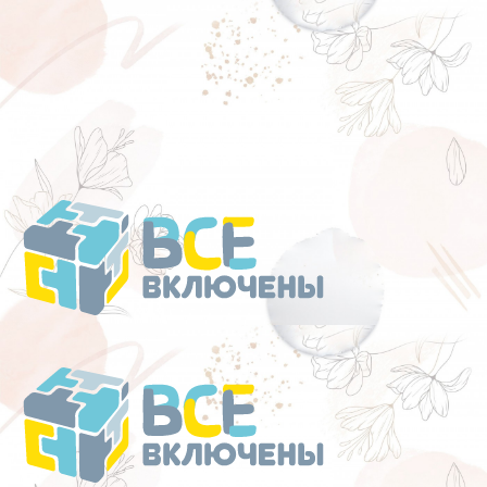
Перейти
к
содержанию