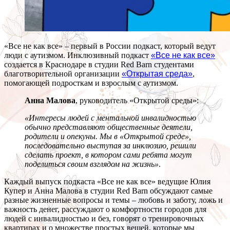
«Все не как все» – первый в России подкаст, который ведут
люди с аутизмом. Инклюзивный подкаст
«Все не как все»
создается в Краснодаре в студии Red Barn студентами
благотворительной организации
«Открытая среда»
,
помогающей подросткам и взрослым с аутизмом.
Анна Малова
, руководитель «Открытой среды»:
«Интересы людей с ментальной инвалидностью
обычно представляют общественные деятели,
родители и опекуны. Мы в «Открытой среде»,
последовательно выступая за инклюзию, решили
сделать проект, в котором сами ребята могут
поделиться своим взглядом на жизнь»
.
Каждый выпуск подкаста «Все не как все» ведущие Юлия
Купер и Анна Малова в студии Red Barn обсуждают самые
разные жизненные вопросы и темы – любовь и заботу, ложь и
важность денег, рассуждают о комфортности городов для
людей с инвалидностью и без, говорят о тренировочных
квартирах и о множестве простых вещей, которые мы