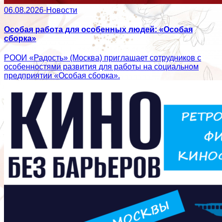
06.08.2026
·
Новости
Особая работа для особенных людей: «Особая
сборка»
РООИ «Радость» (Москва) приглашает сотрудников с
особенностями развития для работы на социальном
предприятии «Особая сборка».