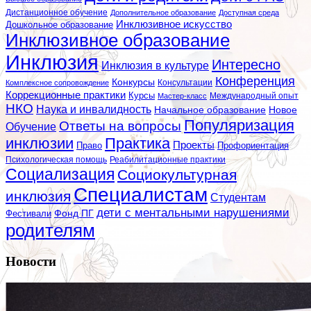
Дистанционное обучение
Дополнительное образование
Доступная среда
Инклюзивное искусство
Дошкольное образование
Инклюзивное образование
Инклюзия
Интересно
Инклюзия в культуре
Конференция
Конкурсы
Консультации
Комплексное сопровождение
Коррекционные практики
Курсы
Мастер-класс
Международный опыт
НКО
Наука и инвалидность
Начальное образование
Новое
Популяризация
Ответы на вопросы
Обучение
инклюзии
Практика
Проекты
Профориентация
Право
Психологическая помощь
Реабилитационные практики
Социализация
Социокультурная
Специалистам
инклюзия
Студентам
дети с ментальными нарушениями
Фестивали
Фонд ПГ
родителям
Новости