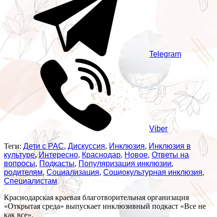
Telegram
Viber
Теги:
Дети с РАС
,
Дискуссия
,
Инклюзия
,
Инклюзия в
культуре
,
Интересно
,
Краснодар
,
Новое
,
Ответы на
вопросы
,
Подкасты
,
Популяризация инклюзии
,
родителям
,
Социализация
,
Социокультурная инклюзия
,
Специалистам
Краснодарская краевая благотворительная организация
«Открытая среда» выпускает инклюзивный подкаст «Все не
как все».