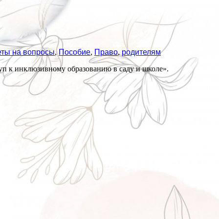
еты на вопросы
,
Пособие
,
Право
,
родителям
уп к инклюзивному образованию в саду и школе».