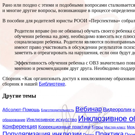
Рано или поздно с этими и подобными вопросами сталкивается
и многие другие вопросы, возникающие в процессе определения
В пособии для родителей юристы РООИ «Перспектива» собрали
Родители вправе (но не обязаны) обучать своего ребенк
обучении ребенка на дому, необходимо взвесить все плю
социализации ребенка. Родители являются полноправным
имеют право участвовать в обсуждении результатов психо
заметить и отреагировать на нарушения, если они будут 
Эффективность обучения ребенка с ОВЗ значительно пов
мнению и рекомендациям друг друга. Необходимо поддер
Сборник «Как организовать доступ к инклюзивному образовани
сборник в нашей
Библиотеке
.
Другие темы
Вебинар
Видеоролик
Абсолют-Помощь
Благотворительность
В
Инклюзивное о
Инклюзивное искусство
образование
Конференция
Коррекционные практики
Курсы
Мастер-класс
Меж
Популяризация инклюзии
Практика
Про
Право