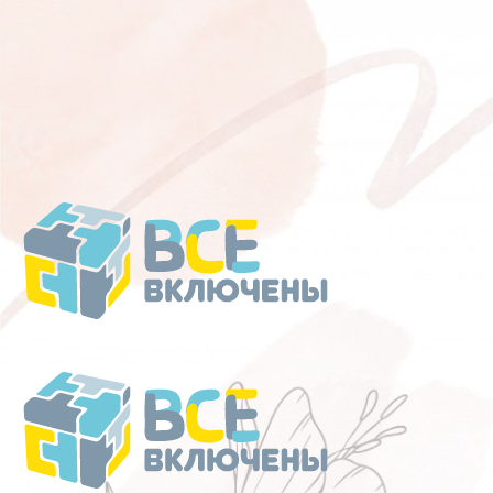
Перейти
к
содержанию