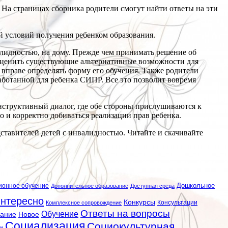
На страницах сборника родители смогут найти ответы на эти
й условий получения ребенком образования.
алидностью, на дому. Прежде чем принимать решение об
 оценить существующие альтернативные возможности для
вправе определять форму его обучения. Также родители
работанной для ребенка СИПР. Все это позволит вовремя
нструктивный диалог, где обе стороны прислушиваются к
и корректно добиваться реализации прав ребенка.
ставителей детей с инвалидностью. Читайте и скачивайте
ионное обучение
Дошкольное
Дополнительное образование
Доступная среда
нтересно
Конкурсы
Консультации
Комплексное сопровождение
Ответы на вопросы
Обучение
вание
Новое
Социализация
Социокультурная
и