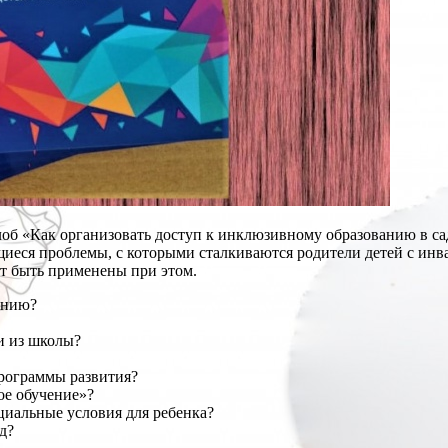
об «Как организовать доступ к инклюзивному образованию в с
иеся проблемы, с которыми сталкиваются родители детей с инва
ут быть применены при этом.
анию?
и из школы?
рограммы развития?
ое обучение»?
ециальные условия для ребенка?
д?