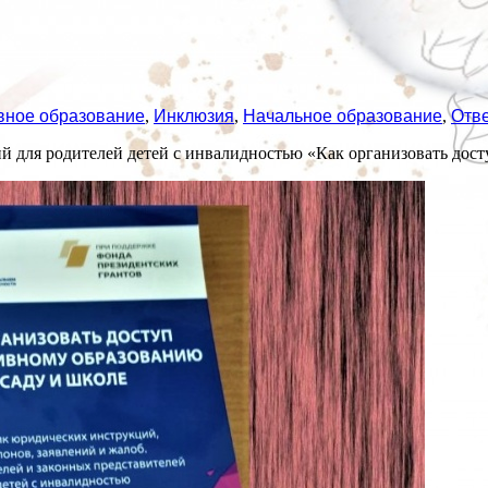
вное образование
,
Инклюзия
,
Начальное образование
,
Отв
для родителей детей с инвалидностью «Как организовать дост