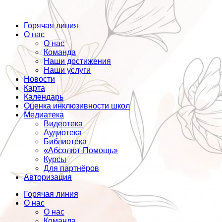
Горячая линия
О нас
О нас
Команда
Наши достижения
Наши услуги
Новости
Карта
Календарь
Оценка инклюзивности школ
Медиатека
Видеотека
Аудиотека
Библиотека
«Абсолют-Помощь»
Курсы
Для партнёров
Авторизация
Горячая линия
О нас
О нас
Команда