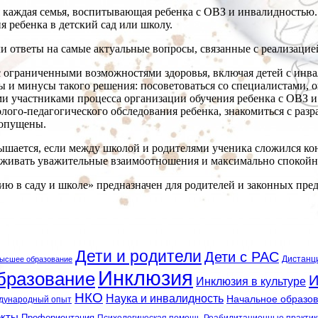
 каждая семья, воспитывающая ребенка с ОВЗ и инвалидностью. 
 ребенка в детский сад или школу.
 ответы на самые актуальные вопросы, связанные с реализацие
а с ограниченными возможностями здоровья, включая детей с инв
сы и минусы такого решения: посоветоваться со специалистами,
и участниками процесса организации обучения ребенка с ОВЗ и 
лого-педагогического обследования ребенка, знакомиться с раз
допущены.
ышается, если между школой и родителями ученика сложился ко
живать уважительные взаимоотношения и максимально спокойно 
ю в саду и школе» предназначен для родителей и законных пред
Дети и родители
Дети с РАС
Дистанц
ысшее образование
Инклюзия
бразование
И
Инклюзия в культуре
НКО
Наука и инвалидность
Начальное образо
дународный опыт
екты
Профориентация
Психологическая помощь
Реабилитационные практик