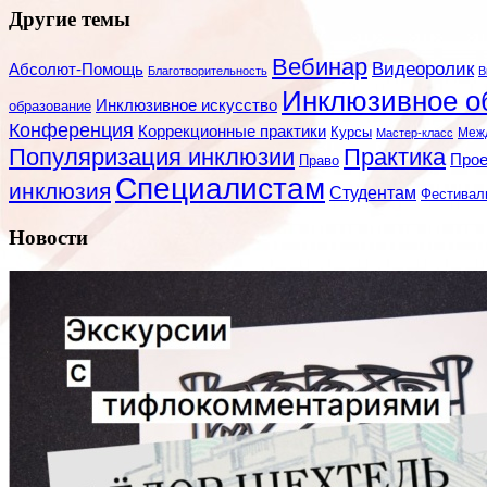
Другие темы
Вебинар
Видеоролик
Абсолют-Помощь
Благотворительность
В
Инклюзивное о
Инклюзивное искусство
образование
Конференция
Коррекционные практики
Курсы
Мастер-класс
Меж
Популяризация инклюзии
Практика
Про
Право
Специалистам
инклюзия
Студентам
Фестивал
Новости