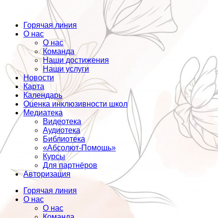
Горячая линия
О нас
О нас
Команда
Наши достижения
Наши услуги
Новости
Карта
Календарь
Оценка инклюзивности школ
Медиатека
Видеотека
Аудиотека
Библиотека
«Абсолют-Помощь»
Курсы
Для партнёров
Авторизация
Горячая линия
О нас
О нас
Команда