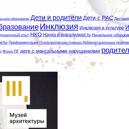
Дети и родители
Дети с РАС
Дистанц
ысшее образование
Инклюзия
бразование
И
Инклюзия в культуре
НКО
Наука и инвалидность
Начальное образо
дународный опыт
екты
Профориентация
Психологическая помощь
Реабилитационные практик
родите
дети с ментальными нарушениями
и
Фонд ПГ