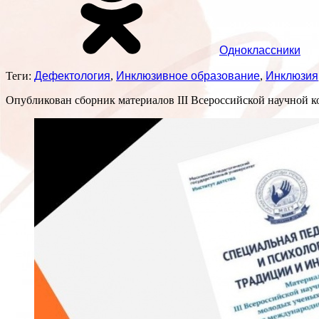
Одноклассники
Теги:
Дефектология
,
Инклюзивное образование
,
Инклюзия
Опубликован сборник материалов III Всероссийской научной 