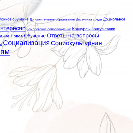
ионное обучение
Дошкольное
Дополнительное образование
Доступная среда
нтересно
Конкурсы
Консультации
Комплексное сопровождение
Ответы на вопросы
Обучение
вание
Новое
Социализация
Социокультурная
и
лям