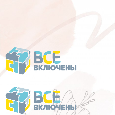
Перейти
к
содержанию