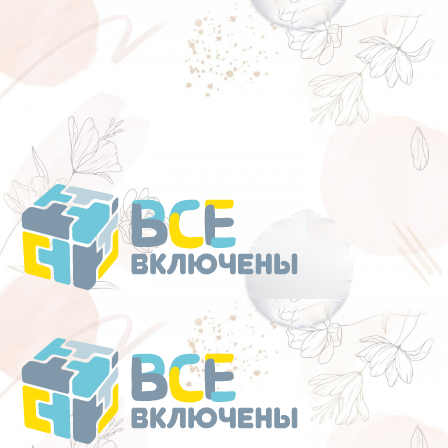
Перейти
к
содержанию