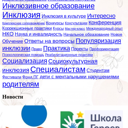
Инклюзивное образование
Инклюзия
Интересно
Инклюзия в культуре
Конференция
Конкурсы
Консультации
Комплексное сопровождение
Коррекционные практики
Курсы
Мастер-класс
Международный опыт
НКО
Наука и инвалидность
Начальное образование
Новое
Популяризация
Ответы на вопросы
Обучение
инклюзии
Практика
Проекты
Профориентация
Право
Психологическая помощь
Реабилитационные практики
Социализация
Социокультурная
Специалистам
инклюзия
Студентам
дети с ментальными нарушениями
Фестивали
Фонд ПГ
родителям
Новости