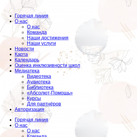
Горячая линия
О нас
О нас
Команда
Наши достижения
Наши услуги
Новости
Карта
Календарь
Оценка инклюзивности школ
Медиатека
Видеотека
Аудиотека
Библиотека
«Абсолют-Помощь»
Курсы
Для партнёров
Авторизация
Горячая линия
О нас
О нас
Команда