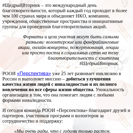
#ЩедрыйВторник – это международный день
благотворительности, который каждый год проходит в более
чем 100 странах мира и объединяет НКО, компании,
учреждения, общественные пространства и инициативные
группы для проведения благотворительных акций.
Форматы и цели участия могут быть самыми
разными: волонтерские или фандрайзинговые
акции, онлайн-концерты, пожертвования, лекции
или просто посты в социальных сетях на тему
благотворительности с хэштегом
#ЩедрыйВторник.
РООИ
«Перспектива»
уже 25 лет развивает инклюзию в
России и выполняет миссию –
добиться улучшения
качества жизни людей с инвалидностью и их полного
вовлечения во все сферы жизни общества
. Уникальность
организации в том, что она помогает людям с любыми
формами инвалидности.
И сегодня команда РООИ «Перспектива» благодарит друзей и
партнеров, участников программ и волонтеров за
сотрудничество и поддержку:
«Мы очень рады, что с годами только растем,