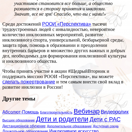
участников становится все больше, а общество
развивается в сторону принятия и инклюзии.
Значит, все не зря! Спасибо, что вы с нами!»
Среди достижений
РООИ «Перспектива»
тысячи
трудоустроенных людей с инвалидностью, невероятное
количество инклюзивных мероприятий, развитие
инклюзивного спорта, универсальной, безбарьерной среды,
защита прав, помощь в образовании и преодолении
внутренних барьеров и множество других важных и добрых
дел, необходимых для формирования инклюзивной культуры
и инклюзивного общества.
Чтобы принять участие в акции #ЩедрыйВторник и
поддержать миссию РООИ «Перспектива», вы можете
сделать пожертвование
и тем самым внести свой вклад в
развитие инклюзии в России!
Другие темы
Вебинар
Видеоролик
Абсолют-Помощь
Благотворительность
Дети и родители
Дети с РАС
Высшее образование
Дистанционное обучение
Дополнительное образование
Доступная среда
Инклюзивное искусство
Дошкольное образование