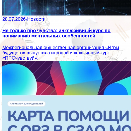
28.07.2026
·
Новости
Не только про чувства: инклюзивный курс по
пониманию ментальных особенностей
Межрегиональная общественная организация «Игры
будущего» выпустила игровой инклюзивный курс
«ПРОчувствуй».