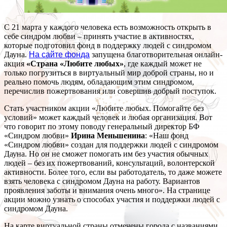
С 21 марта у каждого человека есть возможность открыть в
себе синдром любви – принять участие в активностях,
которые подготовил фонд в поддержку людей с синдромом
Дауна.
На сайте фонда
запущена благотворительная онлайн-
акция
«Страна «Любите любых»
, где каждый может не
только погрузиться в виртуальный мир доброй страны, но и
реально помочь людям, обладающим этим синдромом,
перечислив пожертвования или совершив добрый поступок.
Стать участником акции «Любите любых. Помогайте без
условий» может каждый человек и любая организация. Вот
что говорит по этому поводу генеральный директор БФ
«Синдром любви»
Ирина Меньшенина
: «Наш фонд
«Синдром любви» создан для поддержки людей с синдромом
Дауна. Но он не сможет помогать им без участия обычных
людей – без их пожертвований, консультаций, волонтерской
активности. Более того, если вы работодатель, то даже можете
взять человека с синдромом Дауна на работу. Вариантов
проявления заботы и внимания очень много». На странице
акции можно узнать о способах участия и поддержки людей с
синдромом Дауна.
На карте виртуальной страны отмечены города с названиями