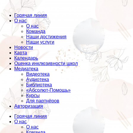
Горячая линия
О нас
О нас
Команда
Наши достижения
Наши услуги
Новости
Карта
Календарь
Оценка инклюзивности школ
Медиатека
Видеотека
Аудиотека
Библиотека
«Абсолют-Помощь»
Курсы
Для партнёров
Авторизация
Горячая линия
О нас
О нас
Команда