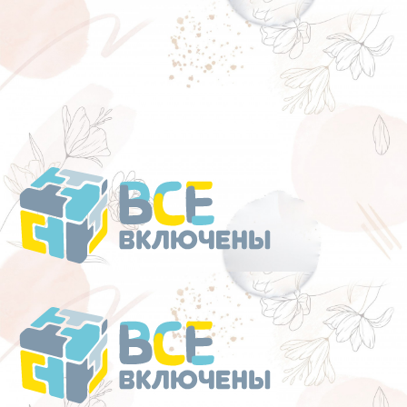
Перейти
к
содержанию