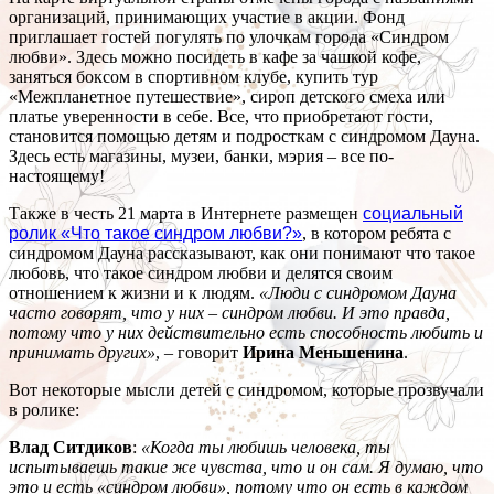
организаций, принимающих участие в акции. Фонд
приглашает гостей погулять по улочкам города «Синдром
любви». Здесь можно посидеть в кафе за чашкой кофе,
заняться боксом в спортивном клубе, купить тур
«Межпланетное путешествие», сироп детского смеха или
платье уверенности в себе. Все, что приобретают гости,
становится помощью детям и подросткам с синдромом Дауна.
Здесь есть магазины, музеи, банки, мэрия – все по-
настоящему!
Также в честь 21 марта в Интернете размещен
социальный
ролик «Что такое синдром любви?»
, в котором ребята с
синдромом Дауна рассказывают, как они понимают что такое
любовь, что такое синдром любви и делятся своим
отношением к жизни и к людям.
«Люди с синдромом Дауна
часто говорят, что у них – синдром любви. И это правда,
потому что у них действительно есть способность любить и
принимать других»
, – говорит
Ирина Меньшенина
.
Вот некоторые мысли детей с синдромом, которые прозвучали
в ролике:
Влад Ситдиков
:
«Когда ты любишь человека, ты
испытываешь такие же чувства, что и он сам. Я думаю, что
это и есть «синдром любви», потому что он есть в каждом