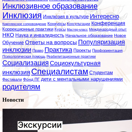
Инклюзивное образование
Инклюзия
Интересно
Инклюзия в культуре
Конференция
Конкурсы
Консультации
Комплексное сопровождение
Коррекционные практики
Курсы
Мастер-класс
Международный опыт
НКО
Наука и инвалидность
Начальное образование
Новое
Популяризация
Ответы на вопросы
Обучение
инклюзии
Практика
Проекты
Профориентация
Право
Психологическая помощь
Реабилитационные практики
Социализация
Социокультурная
Специалистам
инклюзия
Студентам
дети с ментальными нарушениями
Фестивали
Фонд ПГ
родителям
Новости