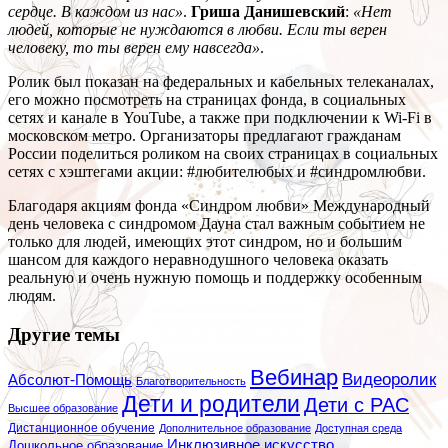
сердце. В каждом из нас»
.
Гриша Данишевский
:
«Нет
людей, которые не нуждаются в любви. Если ты верен
человеку, то ты верен ему навсегда»
.
Ролик был показан на федеральных и кабельных телеканалах,
его можно посмотреть на страницах фонда, в социальных
сетях и канале в YouTube, а также при подключении к Wi-Fi в
московском метро. Организаторы предлагают гражданам
России поделиться роликом на своих страницах в социальных
сетях с хэштегами акции: #любителюбых и #синдромлюбви.
Благодаря акциям фонда «Синдром любви» Международный
день человека с синдромом Дауна стал важным событием не
только для людей, имеющих этот синдром, но и большим
шансом для каждого неравнодушного человека оказать
реальную и очень нужную помощь и поддержку особенным
людям.
Другие темы
Вебинар
Видеоролик
Абсолют-Помощь
Благотворительность
Дети и родители
Дети с РАС
Высшее образование
Дистанционное обучение
Дополнительное образование
Доступная среда
Инклюзивное искусство
Дошкольное образование